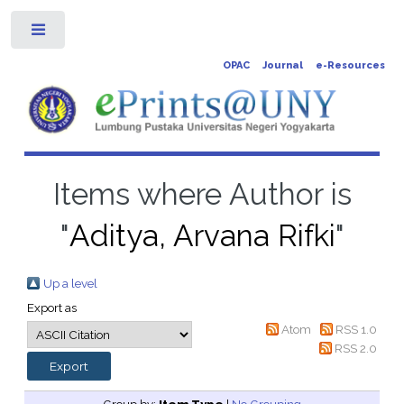
Toggle
OPAC
Journal
e-Resources
Items where Author is
"
Aditya, Arvana Rifki
"
Up a level
Export as
Atom
RSS 1.0
RSS 2.0