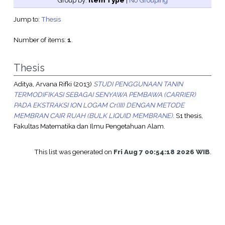
Group by:
Item Type
|
No Grouping
Jump to:
Thesis
Number of items:
1
.
Thesis
Aditya, Arvana Rifki
(2013)
STUDI PENGGUNAAN TANIN
TERMODIFIKASI SEBAGAI SENYAWA PEMBAWA (CARRIER)
PADA EKSTRAKSI ION LOGAM Cr(III) DENGAN METODE
MEMBRAN CAIR RUAH (BULK LIQUID MEMBRANE).
S1 thesis,
Fakultas Matematika dan Ilmu Pengetahuan Alam.
This list was generated on
Fri Aug 7 00:54:18 2026 WIB
.