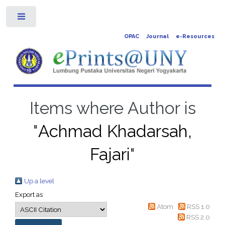
Toggle
OPAC
Journal
e-Resources
Items where Author is
"
Achmad Khadarsah,
Fajari
"
Up a level
Export as
Atom
RSS 1.0
RSS 2.0