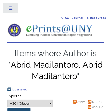
Toggle
OPAC
Journal
e-Resources
Items where Author is
"
Abrid Madilantoro, Abrid
Madilantoro
"
Up a level
Export as
Atom
RSS 1.0
RSS 2.0