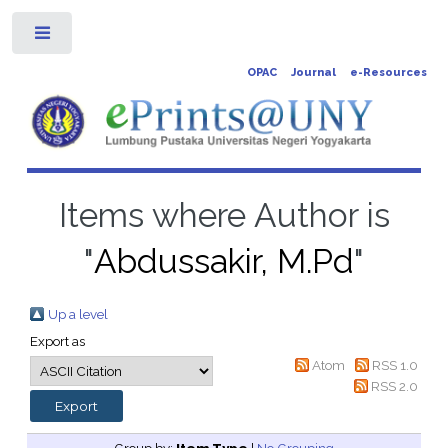
Toggle
OPAC
Journal
e-Resources
Items where Author is
"
Abdussakir, M.Pd
"
Up a level
Export as
Atom
RSS 1.0
RSS 2.0