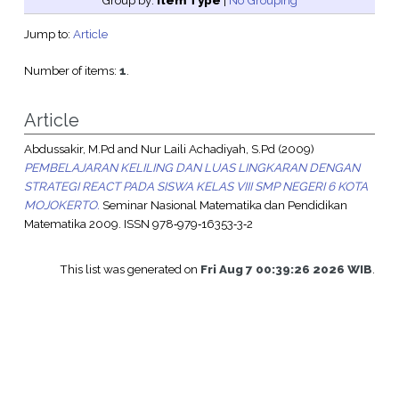
Group by:
Item Type
|
No Grouping
Jump to:
Article
Number of items:
1
.
Article
Abdussakir, M.Pd
and
Nur Laili Achadiyah, S.Pd
(2009)
PEMBELAJARAN KELILING DAN LUAS LINGKARAN DENGAN
STRATEGI REACT PADA SISWA KELAS VIII SMP NEGERI 6 KOTA
MOJOKERTO.
Seminar Nasional Matematika dan Pendidikan
Matematika 2009. ISSN 978‐979‐16353‐3‐2
This list was generated on
Fri Aug 7 00:39:26 2026 WIB
.