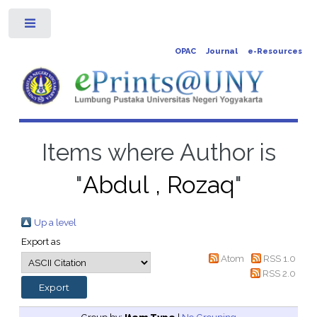
Toggle
OPAC
Journal
e-Resources
Items where Author is
"
Abdul , Rozaq
"
Up a level
Export as
Atom
RSS 1.0
RSS 2.0