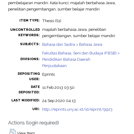
pembelajaran mandiri. Kata kunci: majalah berbahasa Jawa,
penelitian pengembangan, sumber belajar mandiri
Thesis (S1)
ITEM TYPE:
majalah berbahasa Jawa, penelitian
UNCONTROLLED
KEYWORDS:
pengembangan, sumber belajar mandiri
Bahasa dan Sastra > Bahasa Jawa
SUBJECTS:
Fakultas Bahasa, Seni dan Budaya (FBSB) >
Pendidikan Bahasa Daerah
DIVISIONS:
Perpustakaan
DEPOSITING
Eprints
USER:
DATE
11 Feb 2013 03:50
DEPOSITED:
24 Sep 2020 04:13
LAST MODIFIED:
http://eprints.uny.ac.id/id/eprint/9923
URI:
Actions (login required)
View Item