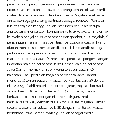
perencanaan, pengorganisasian, pelaksanaan, dan penilaian.
Produk awal majalah ditinjau oleh 3 orang teman sejawat, 1 ahli
materi dan pembelajaran, dan 1 ahli media. Majalah hasil revisi
dinilai oleh tiga guru yang bertindak sebagai reviewer. Penilaian
kualitas majalah menggunakan instrumen penilaian berupa
angket yang mencakup 5 komponen yaitu a) kelayakan materi, b)
kelayakan penyajian, c) kebahasaan dan gambar, d) isi majalah, e)
penampilan majalah. Hasil penilaian berupa data kualitatif yang
diubah menjadi skor kemudian ditabulasi dan dianalisis dengan
pedoman kriteria penilaian ideal untuk menentukan kualitas
majalah berbahasa Jawa Damar. Hasil penelitian pengembangan
ini adalah majalah berbahasa Jawa Damar. Majalah berbahasa
Jawa Damar memiliki 13 rubrik yang tersusun dalam 56
halaman. Hasil penilaian majalah berbahasa Jawa Damar
menurut; a) teman sejawat, majalah berkualitas baik (B) dengan
nilai 80,85; b) ahli materi dan pembelajaran, majalah berkualitas
sangat baik (SB) dengan nilai 84,16; c) ahli media, majalah
berkualitas baik (SB) dengan nilai 79,13; d) guru, majalah
berkualitas baik (B) dengan nilai 82,22. Kualitas majalah Damar
secara keseluruhan adalah baik (B) dengan nilai 82,05. Majalah
berbahasa Jawa Damar layak digunakan sebagai media