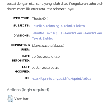
sesuai dengan nilai suhu yang telah diset. Pengukuran suhu oleh
sistem memiliki error rata-rata sebesar 1,69%.
Thesis (D3)
ITEM TYPE:
Teknik & Teknologi > Teknik Elektro
SUBJECTS:
Fakultas Teknik (FT) > Pendidikan > Pendidikan
DIVISIONS:
Teknik Elektro
DEPOSITING
Users 1141 not found.
USER:
DATE
20 Dec 2012 03:10
DEPOSITED:
LAST
29 Jan 2019 02:41
MODIFIED:
http://eprints.uny.ac.id/id/eprint/9602
URI:
Actions (login required)
View Item