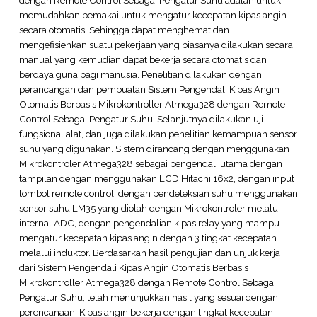
memudahkan pemakai untuk mengatur kecepatan kipas angin
secara otomatis. Sehingga dapat menghemat dan
mengefisienkan suatu pekerjaan yang biasanya dilakukan secara
manual yang kemudian dapat bekerja secara otomatis dan
berdaya guna bagi manusia. Penelitian dilakukan dengan
perancangan dan pembuatan Sistem Pengendali Kipas Angin
Otomatis Berbasis Mikrokontroller Atmega328 dengan Remote
Control Sebagai Pengatur Suhu. Selanjutnya dilakukan uji
fungsional alat, dan juga dilakukan penelitian kemampuan sensor
suhu yang digunakan. Sistem dirancang dengan menggunakan
Mikrokontroler Atmega328 sebagai pengendali utama dengan
tampilan dengan menggunakan LCD Hitachi 16x2, dengan input
tombol remote control, dengan pendeteksian suhu menggunakan
sensor suhu LM35 yang diolah dengan Mikrokontroler melalui
internal ADC, dengan pengendalian kipas relay yang mampu
mengatur kecepatan kipas angin dengan 3 tingkat kecepatan
melalui induktor. Berdasarkan hasil pengujian dan unjuk kerja
dari Sistem Pengendali Kipas Angin Otomatis Berbasis
Mikrokontroller Atmega328 dengan Remote Control Sebagai
Pengatur Suhu, telah menunjukkan hasil yang sesuai dengan
perencanaan. Kipas angin bekerja dengan tingkat kecepatan