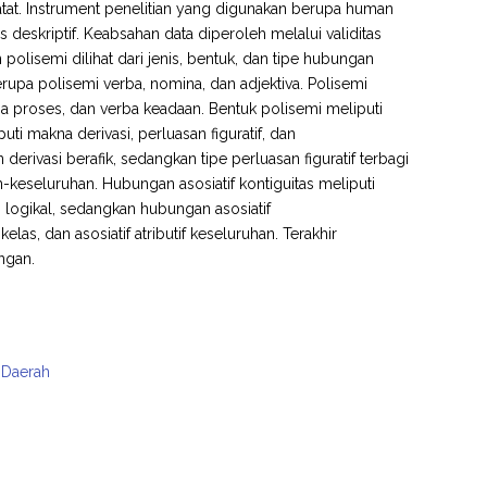
atat. Instrument penelitian yang digunakan berupa human
is deskriptif. Keabsahan data diperoleh melalui validitas
jian polisemi dilihat dari jenis, bentuk, dan tipe hubungan
erupa polisemi verba, nomina, dan adjektiva. Polisemi
 proses, dan verba keadaan. Bentuk polisemi meliputi
ti makna derivasi, perluasan figuratif, dan
rivasi berafik, sedangkan tipe perluasan figuratif terbagi
-keseluruhan. Hubungan asosiatif kontiguitas meliputi
tas logikal, sedangkan hubungan asosiatif
as, dan asosiatif atributif keseluruhan. Terakhir
ngan.
 Daerah