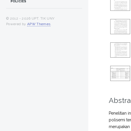
POLICIES
© 2012 -
2026 UPT. TIK UNY
Powered by
APW Themes
.
Abstra
Penelitian 
polisemi te
merupakan p