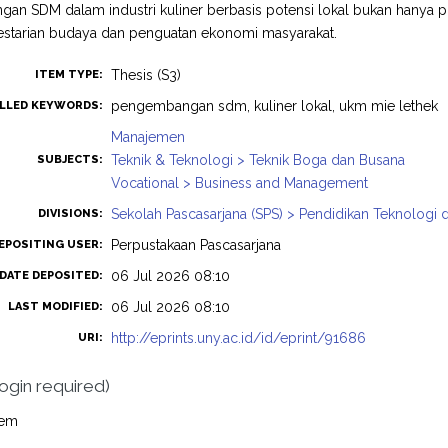
n SDM dalam industri kuliner berbasis potensi lokal bukan hanya pr
lestarian budaya dan penguatan ekonomi masyarakat.
Thesis (S3)
ITEM TYPE:
pengembangan sdm, kuliner lokal, ukm mie lethek
LLED KEYWORDS:
Manajemen
Teknik & Teknologi > Teknik Boga dan Busana
SUBJECTS:
Vocational > Business and Management
Sekolah Pascasarjana (SPS) > Pendidikan Teknologi 
DIVISIONS:
Perpustakaan Pascasarjana
EPOSITING USER:
06 Jul 2026 08:10
DATE DEPOSITED:
06 Jul 2026 08:10
LAST MODIFIED:
http://eprints.uny.ac.id/id/eprint/91686
URI:
login required)
tem