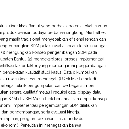
satu kuliner khas Bantul yang berbasis potensi lokal, namun
 produk warisan budaya berbahan singkong, Mie Lethek
 yang masih tradisional menyebabkan efisiensi rendah dan
mengembangkan SDM pelaku usaha secara terstruktur agar
untuk: (1) mengungkap konsep pengembangan SDM pada
abupaten Bantul; (2) mengeksplorasi proses implementasi
entifikasi faktor-faktor yang memengaruhi pengembangan
 pendekatan kualitatif studi kasus. Data dikumpulkan
laku usaha kecil dan menengah (UKM) Mie Lethek di
n berbagai teknik pengumpulan dan berbagai sumber
kan secara kualitatif melalui reduksi data, display data,
angan SDM di UKM Mie Lethek berlandaskan empat konsep
a ekonomi. Implementasi pengembangan SDM dilakukan
 dan pengembangan, serta evaluasi kinerja.
impinan, program pelatihan), faktor individu
ntif ekonomi). Penelitian ini menegaskan bahwa