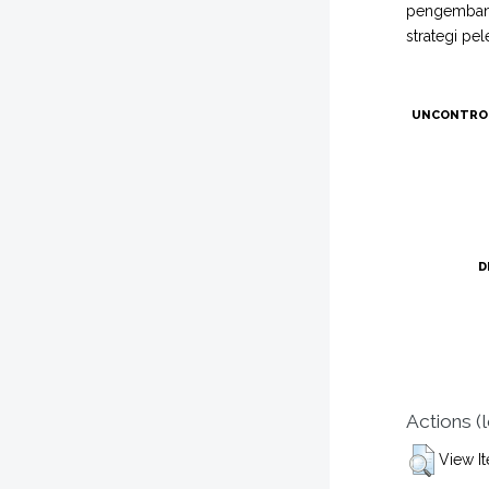
pengembanga
strategi pe
UNCONTRO
D
Actions (
View I