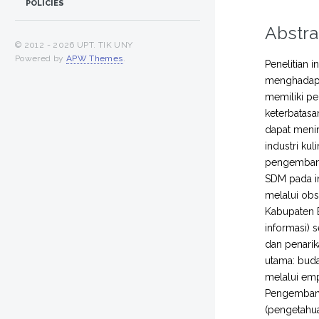
POLICIES
Abstra
© 2012 -
2026 UPT. TIK UNY
Powered by
APW Themes
.
Penelitian 
menghadapi
memiliki pe
keterbatas
dapat menin
industri ku
pengembanga
SDM pada in
melalui obs
Kabupaten B
informasi) s
dan penari
utama: buda
melalui emp
Pengembanga
(pengetahuan