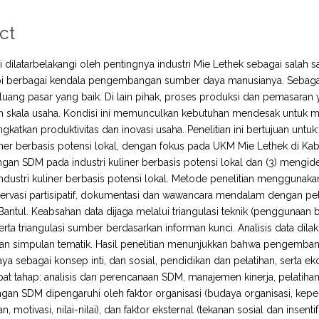
ct
ini dilatarbelakangi oleh pentingnya industri Mie Lethek sebagai salah 
 berbagai kendala pengembangan sumber daya manusianya. Sebagai
luang pasar yang baik. Di lain pihak, proses produksi dan pemasaran
an skala usaha. Kondisi ini memunculkan kebutuhan mendesak untuk 
gkatkan produktivitas dan inovasi usaha. Penelitian ini bertujuan 
liner berbasis potensi lokal, dengan fokus pada UKM Mie Lethek di K
n SDM pada industri kuliner berbasis potensi lokal dan (3) mengid
dustri kuliner berbasis potensi lokal. Metode penelitian menggunakan
ervasi partisipatif, dokumentasi dan wawancara mendalam dengan pe
antul. Keabsahan data dijaga melalui triangulasi teknik (penggunaa
erta triangulasi sumber berdasarkan informan kunci. Analisis data dilaku
kan simpulan tematik. Hasil penelitian menunjukkan bahwa pengemb
ya sebagai konsep inti, dan sosial, pendidikan dan pelatihan, sert
at tahap: analisis dan perencanaan SDM, manajemen kinerja, pelatihan
n SDM dipengaruhi oleh faktor organisasi (budaya organisasi, kepem
, motivasi, nilai-nilai), dan faktor eksternal (tekanan sosial dan inse