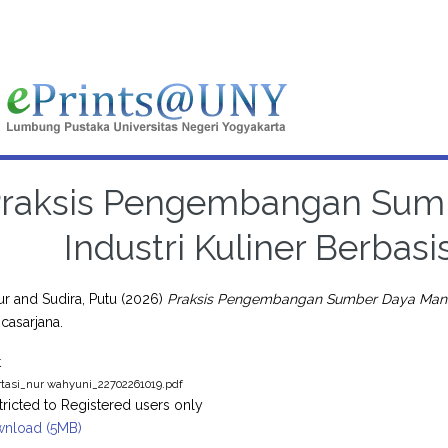
raksis Pengembangan Sumb
Industri Kuliner Berbasi
ur
and
Sudira, Putu
(2026)
Praksis Pengembangan Sumber Daya Manusia
casarjana.
t
rtasi_nur wahyuni_22702261019.pdf
tricted to Registered users only
nload (5MB)