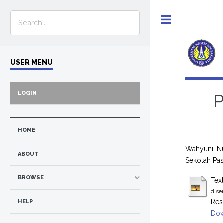
Toggle
USER MENU
LOGIN
P
HOME
Wahyuni, N
ABOUT
Sekolah Pas
BROWSE
Tex
dise
Res
HELP
Dow