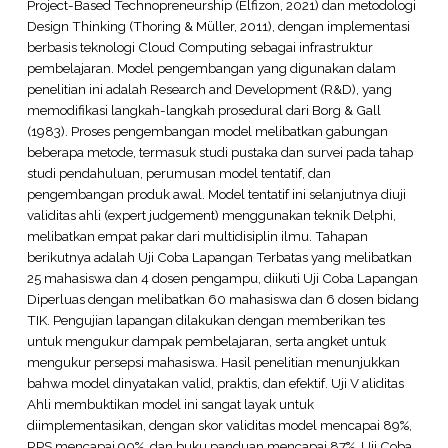
Project-Based Technopreneurship (Elfizon, 2021) dan metodologi
Design Thinking (Thoring & Müller, 2011), dengan implementasi
berbasis teknologi Cloud Computing sebagai infrastruktur
pembelajaran. Model pengembangan yang digunakan dalam
penelitian ini adalah Research and Development (R&D), yang
memodifikasi langkah-langkah prosedural dari Borg & Gall
(1983). Proses pengembangan model melibatkan gabungan
beberapa metode, termasuk studi pustaka dan survei pada tahap
studi pendahuluan, perumusan model tentatif, dan
pengembangan produk awal. Model tentatif ini selanjutnya diuji
validitas ahli (expert judgement) menggunakan teknik Delphi,
melibatkan empat pakar dari multidisiplin ilmu. Tahapan
berikutnya adalah Uji Coba Lapangan Terbatas yang melibatkan
25 mahasiswa dan 4 dosen pengampu, diikuti Uji Coba Lapangan
Diperluas dengan melibatkan 60 mahasiswa dan 6 dosen bidang
TIK. Pengujian lapangan dilakukan dengan memberikan tes
untuk mengukur dampak pembelajaran, serta angket untuk
mengukur persepsi mahasiswa. Hasil penelitian menunjukkan
bahwa model dinyatakan valid, praktis, dan efektif. Uji V aliditas
Ahli membuktikan model ini sangat layak untuk
diimplementasikan, dengan skor validitas model mencapai 89%,
RPS mencapai 90%, dan buku panduan mencapai 87%. Uji Coba