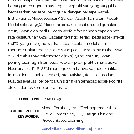
Lapangan mengonfirmasi tingkat kepraktisan yang sangat baik
berdasarkan persepsi pengguna, dengan persepsi Aspek
Instruksional Model sebesar 92%, dan Aspek Tampilan Produk
Model sebesar 95%. Model ini terbukti efektif untuk digunakan,
ditunjukkan oleh hasil uji coba keefektifan dengan capaian rata-
rata keseluruhan 82%. Capaian tertinggi terjadi pada aspek afektif
(84%), yang mengindikasikan keberhasilan model dalam
menumbuhkan motivasi dan sikap positif wirausaha mahasiswa,
diikuti oleh aspek psikomotorik (82%), yang menunjukkan
peningkatan signifikan pada keterampilan praktis mahasiswa.
Hasil analisis PLS-SEM menunjukkan bahwa variabel kualitas
instruksional, kualitas materi, interaktivitas, fleksibilitas, dan
kualitas evaluasi berpengaruh signifikan terhadap aspek kognitif,
afektif, dan psikomotor mahasiswa.
Thesis (S3)
ITEM TYPE:
Model Pembelajaran, Technopreneurship,
UNCONTROLLED
Cloud Computing, TIK, Design Thinking,
KEYWORDS:
Project-Based Learning.
Pendidikan > Pendidikan Kejuruan