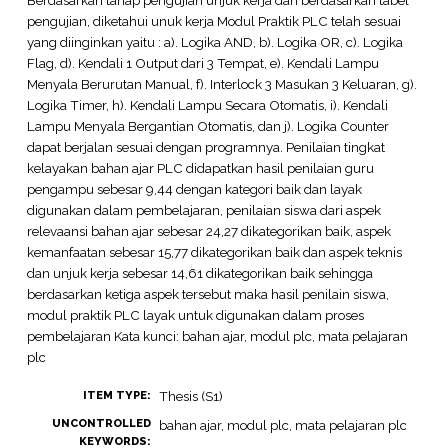
pengujian, diketahui unuk kerja Modul Praktik PLC telah sesuai
yang diinginkan yaitu : a). Logika AND, b). Logika OR, c). Logika
Flag, d). Kendali 1 Output dari 3 Tempat, e). Kendali Lampu
Menyala Berurutan Manual, f). Interlock 3 Masukan 3 Keluaran, g).
Logika Timer, h). Kendali Lampu Secara Otomatis, i). Kendali
Lampu Menyala Bergantian Otomatis, dan j). Logika Counter
dapat berjalan sesuai dengan programnya. Penilaian tingkat
kelayakan bahan ajar PLC didapatkan hasil penilaian guru
pengampu sebesar 9,44 dengan kategori baik dan layak
digunakan dalam pembelajaran, penilaian siswa dari aspek
relevaansi bahan ajar sebesar 24,27 dikategorikan baik, aspek
kemanfaatan sebesar 15,77 dikategorikan baik dan aspek teknis
dan unjuk kerja sebesar 14,61 dikategorikan baik sehingga
berdasarkan ketiga aspek tersebut maka hasil penilain siswa,
modul praktik PLC layak untuk digunakan dalam proses
pembelajaran Kata kunci: bahan ajar, modul plc, mata pelajaran
plc
Thesis (S1)
ITEM TYPE:
UNCONTROLLED
bahan ajar, modul plc, mata pelajaran plc
KEYWORDS: