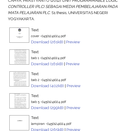
CAHYA, PRASTYANTO
(2012)
UNIT PROGRAMMABLE LOGIC
CONTROLLER (PLC) SEBAGAI MEDIA PEMBELAJARAN PADA
MATA PELAJARAN PLC.
S1 thesis, UNIVERSITAS NEGERI
YOGYAKARTA.
Text
cover -04501241024.pdf
Download (261kB)
|
Preview
Text
bab 1 -04501241024.pdf
Download (161kB)
|
Preview
Text
bab 2 -04501241024.pdf
Download (402kB)
|
Preview
Text
bab 5 -04501241024.pdf
Download (299kB)
|
Preview
Text
lampiran -04501241024.pdf
Download (265kB)
|
Preview