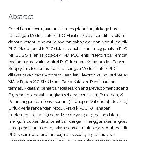
Abstract
Penelitian ini bertujuan untuk mengetahui unjuk kerja hasil
rancangan Modul Praktik PLC. Hasil uji kelayakan diharapkan
dapat diketahui tingkat kelayakan bahan ajar dan Modul Praktik
PLC. Modul praktik PLC dalam penelitian ini meggunakan PLC
MITSUBISHI jenis Fx os-14MT-D. PLC jenis ini terdiri dari empat
bagian utama yaitu Kontrol PLC, Inputan, Keluaran dan Power
Supply. Implementasi hasil rancangan Modul Praktik PLC
dilaksanakan pada Program Keahlian Elektronika Industri, Kelas
XIA, XIB, dan XIC SMK Muda Patria Kalasan. Penelitian ini
termasuk dalam penelitian Reasearch and Development (R and
D), dengan langkah-langkah sebagai berikut : 1) Persiapan, 2)
Perancangan dan Penyusunan, 3) Tahapan Validasi, 4) Revisi Uji
Unjuk Kerja rancangan Modul Praktik PLC, 5) Tahapan
implementasi atau uji coba. Metode yang digunakan dalam
mengumpulkan data penelitian dengan menggunakan angket.
Hasil penelitian menunjukkan bahwa unjuk kerja Modul Praktik
PLC secara keseluruhan berjalan sesuai yang diharapkan.
Berdasarkan tahap pengujian unjuk kerja dan berdasarkan tabel