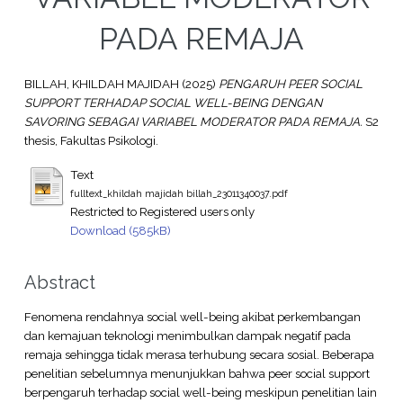
PADA REMAJA
BILLAH, KHILDAH MAJIDAH
(2025)
PENGARUH PEER SOCIAL
SUPPORT TERHADAP SOCIAL WELL-BEING DENGAN
SAVORING SEBAGAI VARIABEL MODERATOR PADA REMAJA.
S2
thesis, Fakultas Psikologi.
Text
fulltext_khildah majidah billah_23011340037.pdf
Restricted to Registered users only
Download (585kB)
Abstract
Fenomena rendahnya social well-being akibat perkembangan
dan kemajuan teknologi menimbulkan dampak negatif pada
remaja sehingga tidak merasa terhubung secara sosial. Beberapa
penelitian sebelumnya menunjukkan bahwa peer social support
berpengaruh terhadap social well-being meskipun penelitian lain