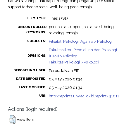
bahwa savoring tidak dapat mengubah pengaruh peer social
support terhadap social well-being pada remaja.
Thesis (S2)
ITEM TYPE:
peer social support, social well-being,
UNCONTROLLED
KEYWORDS:
savoring, remaja.
Filsafat. Psikologi. Agama > Psikologi
SUBJECTS:
Fakultas Ilmu Pendidikan dan Psikologi
(FIPP) > Psikologi
DIVISIONS:
Fakultas Psikologi > Psikologi
Perpustakaan FIP
DEPOSITING USER:
05 May 2026 01:34
DATE DEPOSITED:
05 May 2026 01:34
LAST MODIFIED:
http://eprints.uny.ac.id/id/eprint/91011
URI:
Actions (login required)
View Item