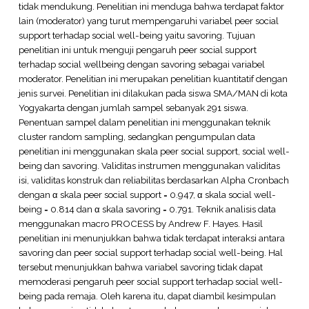
tidak mendukung. Penelitian ini menduga bahwa terdapat faktor
lain (moderator) yang turut mempengaruhi variabel peer social
support terhadap social well-being yaitu savoring. Tujuan
penelitian ini untuk menguji pengaruh peer social support
terhadap social wellbeing dengan savoring sebagai variabel
moderator. Penelitian ini merupakan penelitian kuantitatif dengan
jenis survei. Penelitian ini dilakukan pada siswa SMA/MAN di kota
Yogyakarta dengan jumlah sampel sebanyak 291 siswa.
Penentuan sampel dalam penelitian ini menggunakan teknik
cluster random sampling, sedangkan pengumpulan data
penelitian ini menggunakan skala peer social support, social well-
being dan savoring. Validitas instrumen menggunakan validitas
isi, validitas konstruk dan reliabilitas berdasarkan Alpha Cronbach
dengan α skala peer social support = 0.947, α skala social well-
being = 0.814 dan α skala savoring = 0.791. Teknik analisis data
menggunakan macro PROCESS by Andrew F. Hayes. Hasil
penelitian ini menunjukkan bahwa tidak terdapat interaksi antara
savoring dan peer social support terhadap social well-being. Hal
tersebut menunjukkan bahwa variabel savoring tidak dapat
memoderasi pengaruh peer social support terhadap social well-
being pada remaja. Oleh karena itu, dapat diambil kesimpulan