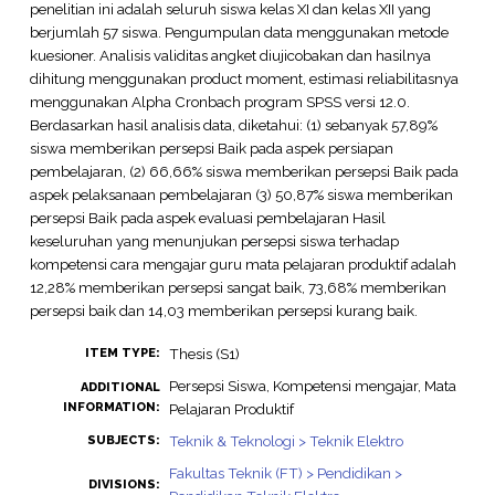
penelitian ini adalah seluruh siswa kelas XI dan kelas XII yang
berjumlah 57 siswa. Pengumpulan data menggunakan metode
kuesioner. Analisis validitas angket diujicobakan dan hasilnya
dihitung menggunakan product moment, estimasi reliabilitasnya
menggunakan Alpha Cronbach program SPSS versi 12.0.
Berdasarkan hasil analisis data, diketahui: (1) sebanyak 57,89%
siswa memberikan persepsi Baik pada aspek persiapan
pembelajaran, (2) 66,66% siswa memberikan persepsi Baik pada
aspek pelaksanaan pembelajaran (3) 50,87% siswa memberikan
persepsi Baik pada aspek evaluasi pembelajaran Hasil
keseluruhan yang menunjukan persepsi siswa terhadap
kompetensi cara mengajar guru mata pelajaran produktif adalah
12,28% memberikan persepsi sangat baik, 73,68% memberikan
persepsi baik dan 14,03 memberikan persepsi kurang baik.
Thesis (S1)
ITEM TYPE:
Persepsi Siswa, Kompetensi mengajar, Mata
ADDITIONAL
INFORMATION:
Pelajaran Produktif
Teknik & Teknologi > Teknik Elektro
SUBJECTS:
Fakultas Teknik (FT) > Pendidikan >
DIVISIONS: