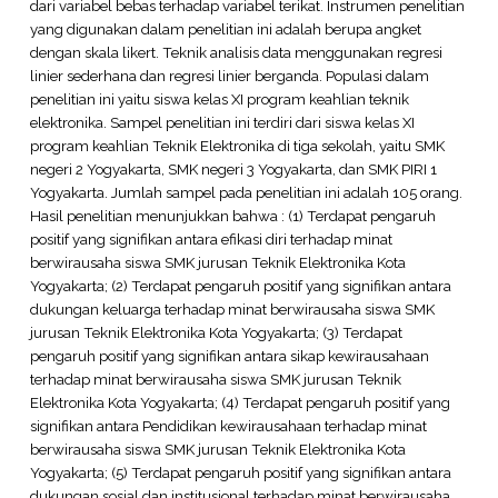
dari variabel bebas terhadap variabel terikat. Instrumen penelitian
yang digunakan dalam penelitian ini adalah berupa angket
dengan skala likert. Teknik analisis data menggunakan regresi
linier sederhana dan regresi linier berganda. Populasi dalam
penelitian ini yaitu siswa kelas XI program keahlian teknik
elektronika. Sampel penelitian ini terdiri dari siswa kelas XI
program keahlian Teknik Elektronika di tiga sekolah, yaitu SMK
negeri 2 Yogyakarta, SMK negeri 3 Yogyakarta, dan SMK PIRI 1
Yogyakarta. Jumlah sampel pada penelitian ini adalah 105 orang.
Hasil penelitian menunjukkan bahwa : (1) Terdapat pengaruh
positif yang signifikan antara efikasi diri terhadap minat
berwirausaha siswa SMK jurusan Teknik Elektronika Kota
Yogyakarta; (2) Terdapat pengaruh positif yang signifikan antara
dukungan keluarga terhadap minat berwirausaha siswa SMK
jurusan Teknik Elektronika Kota Yogyakarta; (3) Terdapat
pengaruh positif yang signifikan antara sikap kewirausahaan
terhadap minat berwirausaha siswa SMK jurusan Teknik
Elektronika Kota Yogyakarta; (4) Terdapat pengaruh positif yang
signifikan antara Pendidikan kewirausahaan terhadap minat
berwirausaha siswa SMK jurusan Teknik Elektronika Kota
Yogyakarta; (5) Terdapat pengaruh positif yang signifikan antara
dukungan sosial dan institusional terhadap minat berwirausaha