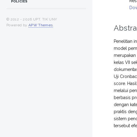
Res
POLICIES
Dow
© 2012 -
2026 UPT. TIK UNY
Powered by
APW Themes
.
Abstra
Penelitian i
model pembe
merupakan 
kelas VII s
dokumentasi
Uji Cronbac
score. Hasi
melalui pen
berbasis pr
dengan kate
praktis den
sistem pend
tersebut ef