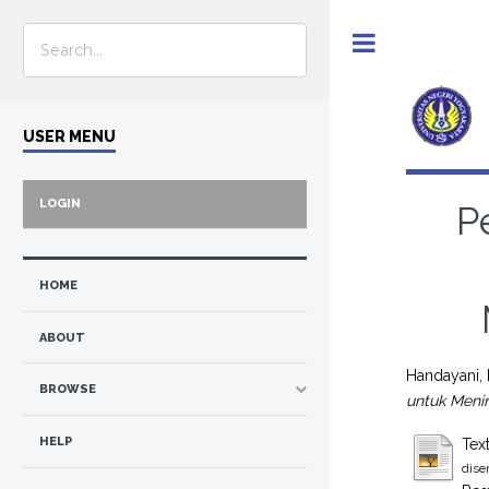
Toggle
USER MENU
LOGIN
P
HOME
ABOUT
Handayani, 
BROWSE
untuk Menin
HELP
Tex
dise