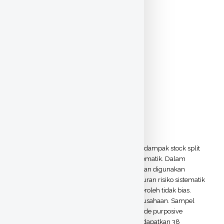
Text
bab 2 -08408144015.pdf
Download (196kB)
|
Preview
Text
bab 5 -08408144015.pdf
Download (143kB)
|
Preview
Text
lampiran -08408144015.pdf
Download (239kB)
|
Preview
Abstract
Penelitian ini bertujuan untuk menganalisis dampak stock split
terhadap tingkat keuntungan dan risiko sistematik. Dalam
penelitian ini, pengukuran tingkat keuntungan digunakan
abnormal return, sedangkan untuk pengukuran risiko sistematik
digunakan Beta koreksi agar hasil yang diperoleh tidak bias.
Populasi dalam penelitian ini adalah 49 perusahaan. Sampel
dalam penelitian ini diperoleh dengan metode purposive
sampling. Berdasarkan kriteria yang ada, didapatkan 38