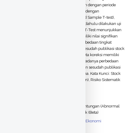
perusahaan yang menjadi sampel penelitian dengan periode
2004- 2009. Pengujian hipotesis dilakukan dengan
menggunakan uji beda dua rata-rata (Paired Sample T-test),
tetapi sebelum pengujian hipotesis terlebih dahulu dilakukan uji
normalitas. Berdasarkan uji Paired Sample T-Test menunjukkan
hasil bahwa average abnormal return memiliki nilai signifikan
sebesar 0,817 yang berarti tidak adanya perbedaan tingkat
keuntungan yang signifikan sebelum dan sesudah publikasi stock
split atau hipotesis pertama (Ha1) ditolak. Beta koreksi memiliki
nilai signifikansi sebesar 0,045 yang berarti adanya perbedaan
risiko sistematik yang signifikan sebelum dan sesudah publikasi
stock split atau hipotesis kedua (Ha2) diterima. Kata Kunci: Stock
Split, Tingkat Keuntungan (Abnormal Return), Risiko Sistematik
(Beta)
Thesis (S1)
ITEM TYPE:
Stock Split, Tingkat Keuntungan (Abnormal
UNCONTROLLED
KEYWORDS:
Return), Risiko Sistematik (Beta)
Ilmu Sosial > Ekonomi > Ekonomi
SUBJECTS:
Perpustakaan