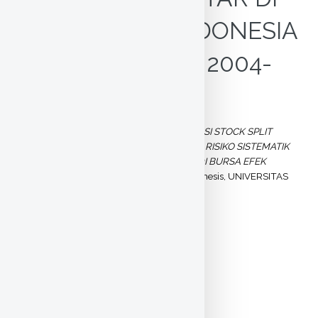
BURSA EFEK INDONESIA
(BEI) PERIODE 2004-
2009
HILMI , RUHAMA
(2012)
DAMPAK PUBLIKASI STOCK SPLIT
TERHADAP TINGKAT KEUNTUNGAN DAN RISIKO SISTEMATIK
PADA PERUSAHAAN YANG TERDAFTAR DI BURSA EFEK
INDONESIA (BEI) PERIODE 2004-2009.
S1 thesis, UNIVERSITAS
NEGERI YOGYAKARTA.
Text
cover -08408144015.pdf
Download (3MB)
|
Preview
Text
bab 1 -08408144015.pdf
Download (108kB)
|
Preview