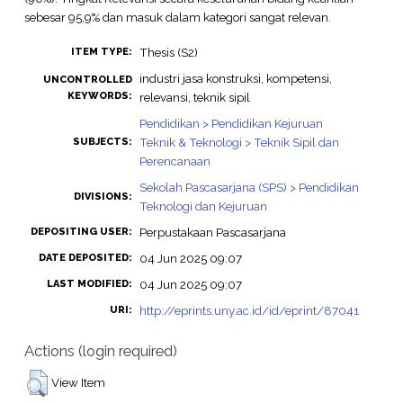
sebesar 95,9% dan masuk dalam kategori sangat relevan.
Thesis (S2)
ITEM TYPE:
industri jasa konstruksi, kompetensi,
UNCONTROLLED
KEYWORDS:
relevansi, teknik sipil
Pendidikan > Pendidikan Kejuruan
Teknik & Teknologi > Teknik Sipil dan
SUBJECTS:
Perencanaan
Sekolah Pascasarjana (SPS) > Pendidikan
DIVISIONS:
Teknologi dan Kejuruan
Perpustakaan Pascasarjana
DEPOSITING USER:
04 Jun 2025 09:07
DATE DEPOSITED:
04 Jun 2025 09:07
LAST MODIFIED:
http://eprints.uny.ac.id/id/eprint/87041
URI:
Actions (login required)
View Item