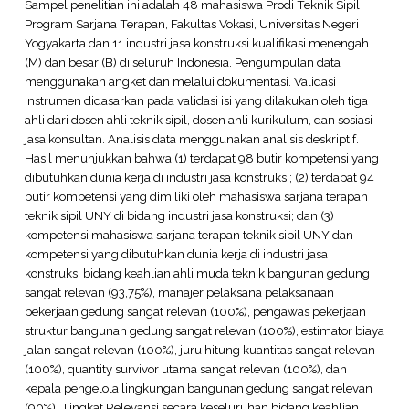
Sampel penelitian ini adalah 48 mahasiswa Prodi Teknik Sipil
Program Sarjana Terapan, Fakultas Vokasi, Universitas Negeri
Yogyakarta dan 11 industri jasa konstruksi kualifikasi menengah
(M) dan besar (B) di seluruh Indonesia. Pengumpulan data
menggunakan angket dan melalui dokumentasi. Validasi
instrumen didasarkan pada validasi isi yang dilakukan oleh tiga
ahli dari dosen ahli teknik sipil, dosen ahli kurikulum, dan sosiasi
jasa konsultan. Analisis data menggunakan analisis deskriptif.
Hasil menunjukkan bahwa (1) terdapat 98 butir kompetensi yang
dibutuhkan dunia kerja di industri jasa konstruksi; (2) terdapat 94
butir kompetensi yang dimiliki oleh mahasiswa sarjana terapan
teknik sipil UNY di bidang industri jasa konstruksi; dan (3)
kompetensi mahasiswa sarjana terapan teknik sipil UNY dan
kompetensi yang dibutuhkan dunia kerja di industri jasa
konstruksi bidang keahlian ahli muda teknik bangunan gedung
sangat relevan (93,75%), manajer pelaksana pelaksanaan
pekerjaan gedung sangat relevan (100%), pengawas pekerjaan
struktur bangunan gedung sangat relevan (100%), estimator biaya
jalan sangat relevan (100%), juru hitung kuantitas sangat relevan
(100%), quantity survivor utama sangat relevan (100%), dan
kepala pengelola lingkungan bangunan gedung sangat relevan
(90%). Tingkat Relevansi secara keseluruhan bidang keahlian