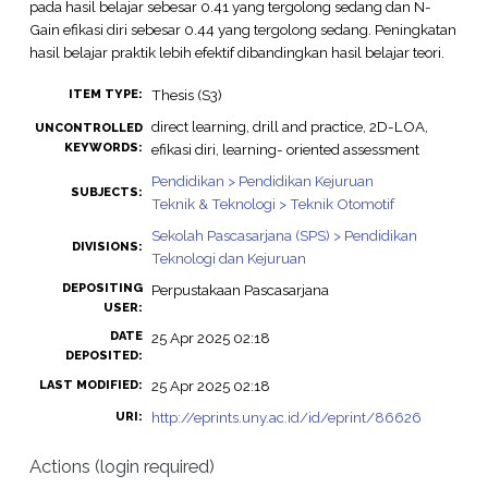
pada hasil belajar sebesar 0.41 yang tergolong sedang dan N-
Gain efikasi diri sebesar 0.44 yang tergolong sedang. Peningkatan
hasil belajar praktik lebih efektif dibandingkan hasil belajar teori.
Thesis (S3)
ITEM TYPE:
direct learning, drill and practice, 2D-LOA,
UNCONTROLLED
KEYWORDS:
efikasi diri, learning- oriented assessment
Pendidikan > Pendidikan Kejuruan
SUBJECTS:
Teknik & Teknologi > Teknik Otomotif
Sekolah Pascasarjana (SPS) > Pendidikan
DIVISIONS:
Teknologi dan Kejuruan
DEPOSITING
Perpustakaan Pascasarjana
USER:
DATE
25 Apr 2025 02:18
DEPOSITED:
25 Apr 2025 02:18
LAST MODIFIED:
http://eprints.uny.ac.id/id/eprint/86626
URI:
Actions (login required)