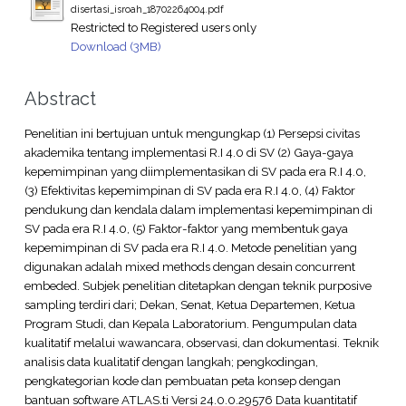
disertasi_isroah_18702264004.pdf
Restricted to Registered users only
Download (3MB)
Abstract
Penelitian ini bertujuan untuk mengungkap (1) Persepsi civitas
akademika tentang implementasi R.I 4.0 di SV (2) Gaya-gaya
kepemimpinan yang diimplementasikan di SV pada era R.I 4.0,
(3) Efektivitas kepemimpinan di SV pada era R.I 4.0, (4) Faktor
pendukung dan kendala dalam implementasi kepemimpinan di
SV pada era R.I 4.0, (5) Faktor-faktor yang membentuk gaya
kepemimpinan di SV pada era R.I 4.0. Metode penelitian yang
digunakan adalah mixed methods dengan desain concurrent
embeded. Subjek penelitian ditetapkan dengan teknik purposive
sampling terdiri dari; Dekan, Senat, Ketua Departemen, Ketua
Program Studi, dan Kepala Laboratorium. Pengumpulan data
kualitatif melalui wawancara, observasi, dan dokumentasi. Teknik
analisis data kualitatif dengan langkah; pengkodingan,
pengkategorian kode dan pembuatan peta konsep dengan
bantuan software ATLAS.ti Versi 24.0.0.29576 Data kuantitatif