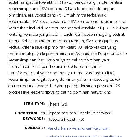
sudah sangat baik/efektif. (4) Faktor pendukung implementasi
kepemimpinan di SV pada era R.I 4.0 terdiri dari dorongan
pimpinan, era vokasi bangkit, jumlah mitra terbanyak,
keberhasilan SV, kepercayaan diri SV, kompetensi lulusan selaras
kebutuhan industri, mampu mengatasi kendala R.I 4.0. Beikutnya
tentang kendala yang dialami terdiri dari; dosen magang sedikit,
kinerja Ketua Laboratorium masih rendah, SV dianggap klas
kedua, kriteria seleksi pimpinan ketat. (5) Faktor-faktor yang
membentuk gaya kepemimpinan di SV pada era R.I.4.0 untuk (a)
kepemimpinan instruksional yang paling dominan yaitu
memajukan iklim pembelajaran (b) kepemimpinan
transformasional yang dominan yaitu motivasi inspiratif (c)
kepemimpinan digital yang dominan yaitu mindset digital (d)
entreprereurial leadership yang paling dominan persistent (e)
progressive leadership yang paling dominan networking.
Thesis (S3)
ITEM TYPE:
Kepemimpinan, Pendidikan Vokasi,
UNCONTROLLED
KEYWORDS:
Revolusi Industri 4.0
Pendidikan > Pendidikan Kejuruan
SUBJECTS: