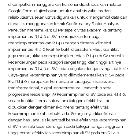
dikumpulkan menggunakan kuisioner didistribusikan melalui
Google Form, diujicobakan untuk dianalisis validitas dan
reliabilitasnya selanjutnya digunakan untuk mengambil data dan
dianalisis menggunakan teknik Confirmatory Factor Analysis.
Penelitian menemukan; (1) Persepsi civitas akademika tentang
implementasi R.I 4.0 di SV menunjukkan lembaga
mengimplementasikan R.I 4.0 dengan dimensi-dimensi
implementasi RI 4.0 telah terbukti diterapkan. Hasil kuantitatif
juga menunjukkan persepsi implementasi R.I 4.0 di SV memiliki
kecenderungan pada kategori sangat tinggi dan tinggi, artinya
implementasi R.I 4.0 di SV sudah berjalan dengan sangat baik. (2)
Gaya-gaya kepemimpinan yang diimplementasikan di SV pada
Era R.I 4.0 merupakan kombinasi antara gaya instruksional,
transformasional, digital, entrepreneural leadership serta
progressive leadership. (3) Kepemimpinan di SV pada era R.I 4.0.
secara kualitatif termasuk dalam kategori efektif. Hal ini
dibuktikan dengan dimensi-dimensi tentang efektivitas
kepemimpinan telah terbukti ada. Selanjutnya dikonfirmasi
dengan hasil analisis kuantitatif bahwa efektivitas kepemimpinan
di SV memiliki kecenderungan pada kategori sangat tinggi dan
tinggi berarti efektivitas kepemimpinan di SV pada era R.I 4.0