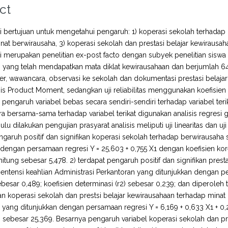
ct
ini bertujuan untuk mengetahui pengaruh: 1) koperasi sekolah terhadap 
nat berwirausaha, 3) koperasi sekolah dan prestasi belajar kewiraus
ini merupakan penelitian ex-post facto dengan subyek penelitian sisw
n yang telah mendapatkan mata diklat kewirausahaan dan berjumlah 
ner, wawancara, observasi ke sekolah dan dokumentasi prestasi belaja
isis Product Moment, sedangkan uji reliabilitas menggunakan koefisien
pengaruh variabel bebas secara sendiri-sendiri terhadap variabel te
a bersama-sama terhadap variabel terikat digunakan analisis regresi
ulu dilakukan pengujian prasyarat analisis meliputi uji linearitas dan uj
ngaruh positif dan signifikan koperasi sekolah terhadap berwirausaha
 dengan persamaan regresi Y = 25,603 + 0,755 X1 dengan koefisien korel
hitung sebesar 5,478. 2) terdapat pengaruh positif dan signifikan pres
ntensi keahlian Administrasi Perkantoran yang ditunjukkan dengan pe
sebesar 0,489; koefisien determinasi (r2) sebesar 0,239; dan diperoleh 
kan koperasi sekolah dan prestsi belajar kewirausahaan terhadap mina
 yang ditunjukkan dengan persamaan regresi Y = 6,169 + 0,633 X1 + 0
ng sebesar 25,369. Besarnya pengaruh variabel koperasi sekolah dan p