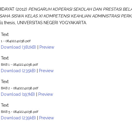
HIDAYAT
(2012)
PENGARUH KOPERASI SEKOLAH DAN PRESTASI BEL
AHA SISWA KELAS XI KOMPETENSI KEAHLIAN ADMINISTRASI PE
1 thesis, UNIVERSITAS NEGERI YOGYAKARTA.
Text
1 - 08402241038.pdf
Download (382kB)
|
Preview
Text
BAB 1 - 08402241038.pdf
Download (235kB)
|
Preview
Text
BAB 2 - 08402241038.pdf
Download (197kB)
|
Preview
Text
BAB 5 - 08402241038.pdf
Download (239kB)
|
Preview