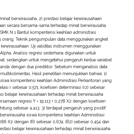
minat berwirausaha, 2) prestasi belajar kewirausahaan
ahaan secara bersama-sama terhadap minat berwirausaha.
a SMK N 1 Bantul kompentensi keahlian administrasi
64 orang. Teknik pengumpulan data menggunakan angket
r kewirausahaan. Uji validitas instrumen menggunakan
 Alpha. Analisis regresi sederhana digunakan untuk
rikat, sedangkan untuk mengetahui pengaruh kedua variabel
 ganda dengan dua prediktor. Sebelum menganalisis data
i multikolinieritas. Hasil penelitian menunjukkan bahwa: 1)
 siswa kompentensi keahlian Administrasi Perkantoran yang
asi r sebesar 0,571; koefisien determinasi (r2) sebesar
tasi belajar kewirausahaan terhadap minat berwirausaha
rsamaan regresi Y = 19,113 + 0,278 X2 dengan koefisien
thitung sebesar 4,413. 3) terdapat pengaruh yang positif
t berwirausaha siswa kompentensi keahlian Administrasi
,286 X2 dengan (R) sebesar 0,674; (R2) sebesar 0,454 dan
restasi belajar kewirausahaan terhadap minat berwirausaha