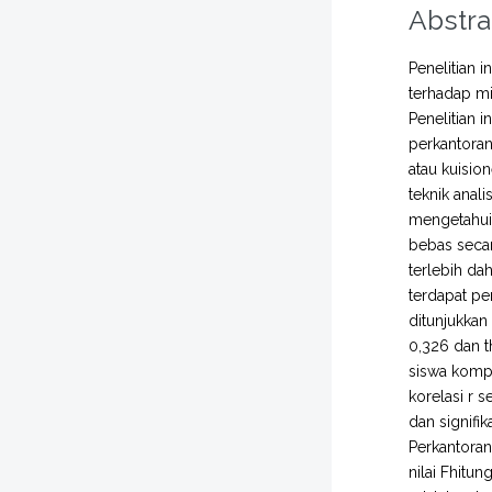
Abstra
Penelitian 
terhadap mi
Penelitian 
perkantora
atau kuisio
teknik anal
mengetahui 
bebas secar
terlebih dah
terdapat pe
ditunjukkan
0,326 dan t
siswa kompe
korelasi r 
dan signifi
Perkantoran
nilai Fhitu