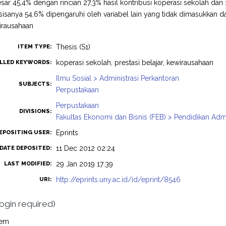
sar 45,4% dengan rincian 27,3% hasil kontribusi koperasi sekolah dan 1
isanya 54,6% dipengaruhi oleh variabel lain yang tidak dimasukkan dala
wirausahaan
Thesis (S1)
ITEM TYPE:
koperasi sekolah, prestasi belajar, kewirausahaan
LLED KEYWORDS:
Ilmu Sosial > Administrasi Perkantoran
SUBJECTS:
Perpustakaan
Perpustakaan
DIVISIONS:
Fakultas Ekonomi dan Bisnis (FEB) > Pendidikan Admi
Eprints
EPOSITING USER:
11 Dec 2012 02:24
DATE DEPOSITED:
29 Jan 2019 17:39
LAST MODIFIED:
http://eprints.uny.ac.id/id/eprint/8546
URI:
login required)
tem