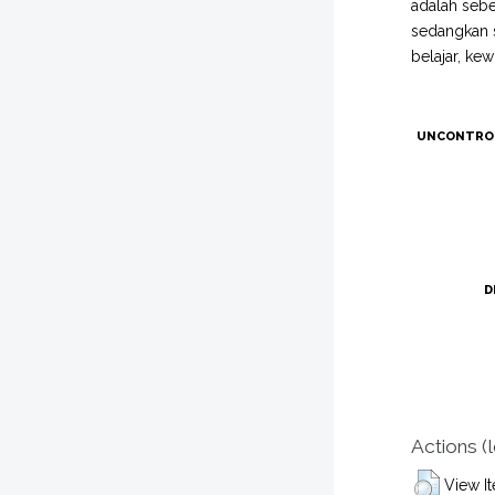
adalah sebe
sedangkan s
belajar, ke
UNCONTRO
D
Actions (
View I