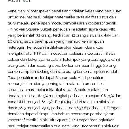
Penelitian ini merupakan penelitian tindakan kelas yang bertujuan
untuk melihat hasil belajar matematika serta aktifitas siswa dan
guru melalui penerapan model pembelajaran kooperatif teknik
Think Pair Square. Subjek penelitian ini adalah siswa kelas VIII1
yang berjumlah 32 orang, terdiri dari 12 orang siswa laki-laki dan
20 orang siswa perempuan yang memiliki kemampuan
heterogen. Penelitian ini dilaksanakan dalam dua siklus,
mengikuti alur PTK dan model pembelajaran kooperatif. Siswa
belajar dan bekerjasama dalam kelompok yang beranggotakan 4
orang terdiri dari seorang siswa berkemampuan tinggi, 2 orang
berkemampuan sedang dan satu orang berkemampuan rendah.
Pada penelitian ini terdapat 8 kelompok. Hasil penelitian
menunjukkan adanya peningkatan rata-rata presentase
ketuntasan hasil belajar klasikal siswa. Sebelum dilakukan
tindakan sebesar 62,5% meningkat pada UH I menjadi 68,75% dan
pada UH II menjadi 81,25%. Begitu juga dari rata-rata nilai skor
dasar 78,5 menjadi 79,13 pada UH I dan 83,16 pada UH II. Dengan
demikian dapat disimpulkan bahwa penerapan pembelajaran
kooperatif teknik Think Pair Square (TPS) dapat meningkatkan
hasil belajar matematika siswa. Kata Kunci: Kooperatif, Think Pair