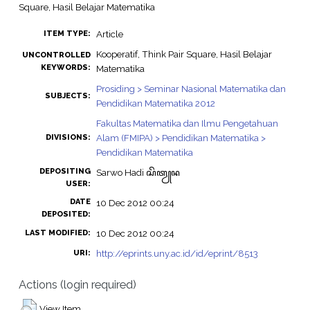
Square, Hasil Belajar Matematika
Article
ITEM TYPE:
Kooperatif, Think Pair Square, Hasil Belajar
UNCONTROLLED
KEYWORDS:
Matematika
Prosiding > Seminar Nasional Matematika dan
SUBJECTS:
Pendidikan Matematika 2012
Fakultas Matematika dan Ilmu Pengetahuan
Alam (FMIPA) > Pendidikan Matematika >
DIVISIONS:
Pendidikan Matematika
DEPOSITING
Sarwo Hadi ꦱꦼꦠꦾꦤ
USER:
DATE
10 Dec 2012 00:24
DEPOSITED:
10 Dec 2012 00:24
LAST MODIFIED:
http://eprints.uny.ac.id/id/eprint/8513
URI:
Actions (login required)
View Item