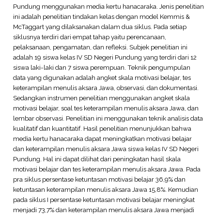
Pundung menggunakan media kertu hanacaraka. Jenis penelitian
ini adalah penelitian tindakan kelas dengan model Kemmis &
McTaggart yang dilaksanakan dalam dua siklus. Pada setiap
siklusnya terdiri dari empat tahap yaitu perencanaan,
pelaksanaan, pengamatan, dan refleksi. Subjek penelitian ini
adalah 19 siswa kelas IV SD Negeri Pundung yang terdiri dari 12
siswa laki-laki dan 7 siswa perempuan. Teknik pengumpulan
data yang digunakan adalah angket skala motivasi belajar, tes
keterampilan menulis aksara Jawa, observasi, dan dokumentasi.
Sedangkan instrumen penelitian menggunakan angket skala
motivasi belajar, soal tes keterampilan menulis aksara Jawa, dan
lembar observasi. Penelitian ini menggunakan teknik analisis data
kualitatif dan kuantitatif. Hasil penelitian menunjukkan bahwa
media kertu hanacaraka dapat meningkatkan motivasi belajar
dan keterampilan menulis aksara Jawa siswa kelas IV SD Negeri
Pundung. Hal ini dapat dilihat dari peningkatan hasil skala
motivasi belajar dan tes keterampilan menulis aksara Jawa. Pada
pra siklus persentase ketuntasan motivasi belajar 36,9% dan
ketuntasan keterampilan menulis aksara Jawa 15,8%. Kemudian
pada siklus I persentase ketuntasan motivasi belajar meningkat
menjadi 73,7% dan keterampilan menulis aksara Jawa menjadi