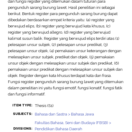
dan fungsi register yang ditemukan dalam tuturan para
pengunduh sarang burung lawet. Hasil penelitian ini sebagai
berikut. Bentuk register para pengunduh sarang burung dapat
dibedakan berdasarkan empat kriteria yaitu: (a) register yang
berwujud elips, (b) register yang berwujud kata khusus, (c)
register yang berwujud allegro, (d) register yang berwujud
kalimat susun balik. Register yang berwujud elips terdiri atas (1)
pelesapan unsur subjek, (2) pelesapan unsur predikat, (3)
pelesapan unsur objek, (4) pemakaian unsur keterangan dengan
melesapkan unsur subjek, predikat dan objek, (5) pemakaian
unsur objek dengan melesapkan unsur subjek dan predikat, (6)
pemakaian unsur predikat dengan melesapkan unsur subjek dan
objek. Register dengan kata khusus terdapat kata dan frasa.
Fungsi register pengunduh sarang burung lawet yang ditemukan
dalam penelitian ini yaitu fungsi emotif, fungsi konatif, fungsi fatik
dan fungsi informatif.
Thesis (S1)
ITEM TYPE:
Bahasa dan Sastra > Bahasa Jawa
SUBJECTS:
Fakultas Bahasa, Seni dan Budaya (FBSB) >
Pendidikan Bahasa Daerah
DIVISIONS: