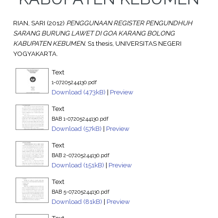
RIAN, SARI
(2012)
PENGGUNAAN REGISTER PENGUNDHUH
SARANG BURUNG LAWET DI GOA KARANG BOLONG
KABUPATEN KEBUMEN.
S1 thesis, UNIVERSITAS NEGERI
YOGYAKARTA.
Text
1-07205244130.pdf
Download (473kB)
|
Preview
Text
BAB 1-07205244130.pdf
Download (57kB)
|
Preview
Text
BAB 2-07205244130.pdf
Download (151kB)
|
Preview
Text
BAB 5-07205244130.pdf
Download (81kB)
|
Preview
Text