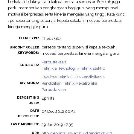
berkala setidaknya satu kali dalam satu semester. Sekolah juga
perlu memberikan penghargaan bagi guru yang mempunyai
motivasi berprestasi serta kinerja mengajar yang tinggi. Kata kunci
: persepsi tentang supervisi kepala sekolah, motivasi berprestasi,
kinerja mengajar guru
Thesis (S1)
ITEM TYPE:
persepsi tentang supervisi kepala sekolah,
UNCONTROLLED
KEYWORDS:
motivasi berprestasi, kinerja mengajar guru
Perpustakaan
SUBJECTS:
Teknik & Teknologi > Teknik Elektro
Fakultas Teknik (FT) > Pendidikan >
Pendidikan Teknik Mekatronika
DIVISIONS:
Perpustakaan
DEPOSITING
Eprints
USER:
DATE
05 Dec 2012 06:54
DEPOSITED:
29 Jan 2019 17:35
LAST MODIFIED:
http://eprints.uny.ac.id/id/eprint/8419
URI: