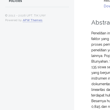
Res
POLICIES
Dow
© 2012 -
2026 UPT. TIK UNY
Powered by
APW Themes
.
Abstra
Penelitian 
faktor yang
proses pemb
penelitian 
lainnya. Po
Blunyahan,
135 siswa s
yang berjum
instrumen i
dokumentasi
linearitas 
terdapat hu
Besarnya hu
0,845 dan n