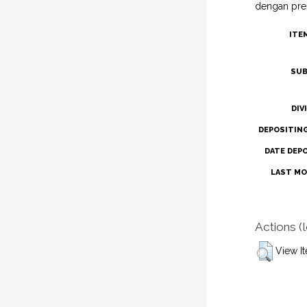
dengan prest
ITE
SUB
DIV
DEPOSITIN
DATE DEP
LAST MO
Actions (
View I