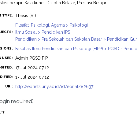
asi belajar. Kata kunci: Disiplin Belajar, Prestasi Belajar
Thesis (S1)
M TYPE:
Filsafat. Psikologi. Agama > Psikologi
Ilmu Sosial > Pendidikan IPS
JECTS:
Pendidikan > Pra Sekolah dan Sekolah Dasar > Pendidikan Gu
Fakultas Ilmu Pendidikan dan Psikologi (FIPP) > PGSD - Pendi
ISIONS:
Admin PGSD FIP
G USER:
17 Jul 2024 07:12
OSITED:
17 Jul 2024 07:12
DIFIED:
http://eprints.uny.ac.id/id/eprint/82637
URI:
login required)
tem