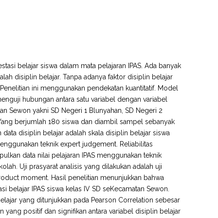
estasi belajar siswa dalam mata pelajaran IPAS. Ada banyak
 disiplin belajar. Tanpa adanya faktor disiplin belajar
nelitian ini menggunakan pendekatan kuantitatif. Model
 menguji hubungan antara satu variabel dengan variabel
atan Sewon yakni SD Negeri 1 Blunyahan, SD Negeri 2
Yang berjumlah 180 siswa dan diambil sampel sebanyak
ta disiplin belajar adalah skala disiplin belajar siswa
menggunakan teknik expert judgement. Reliabilitas
lkan data nilai pelajaran IPAS menggunakan teknik
ah. Uji prasyarat analisis yang dilakukan adalah uji
si product moment. Hasil penelitian menunjukkan bahwa
tasi belajar IPAS siswa kelas IV SD seKecamatan Sewon.
 belajar yang ditunjukkan pada Pearson Correlation sebesar
ng positif dan signifikan antara variabel disiplin belajar