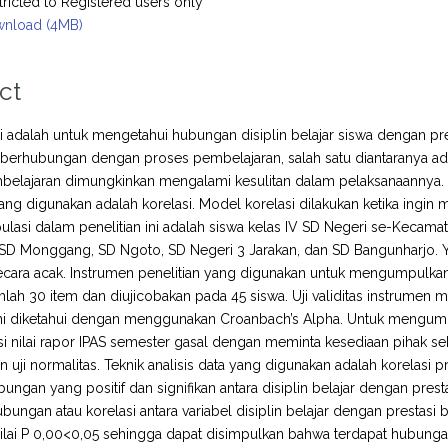
tricted to Registered users only
nload (4MB)
ct
ini adalah untuk mengetahui hubungan disiplin belajar siswa dengan pr
 berhubungan dengan proses pembelajaran, salah satu diantaranya adalah
elajaran dimungkinkan mengalami kesulitan dalam pelaksanaannya. Pe
yang digunakan adalah korelasi. Model korelasi dilakukan ketika ingin
pulasi dalam penelitian ini adalah siswa kelas IV SD Negeri se-Kecam
 SD Monggang, SD Ngoto, SD Negeri 3 Jarakan, dan SD Bangunharjo. 
ecara acak. Instrumen penelitian yang digunakan untuk mengumpulkan da
lah 30 item dan diujicobakan pada 45 siswa. Uji validitas instrumen 
ni diketahui dengan menggunakan Croanbach’s Alpha. Untuk mengumpu
 nilai rapor IPAS semester gasal dengan meminta kesediaan pihak sekol
dan uji normalitas. Teknik analisis data yang digunakan adalah korela
bungan yang positif dan signifikan antara disiplin belajar dengan pres
bungan atau korelasi antara variabel disiplin belajar dengan prestasi
ilai P 0,00<0,05 sehingga dapat disimpulkan bahwa terdapat hubungan ya