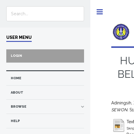
Toggle
USER MENU
LOGIN
HU
BE
HOME
ABOUT
Adiningsih,
BROWSE
SEWON.
S1
HELP
Tex
Skri