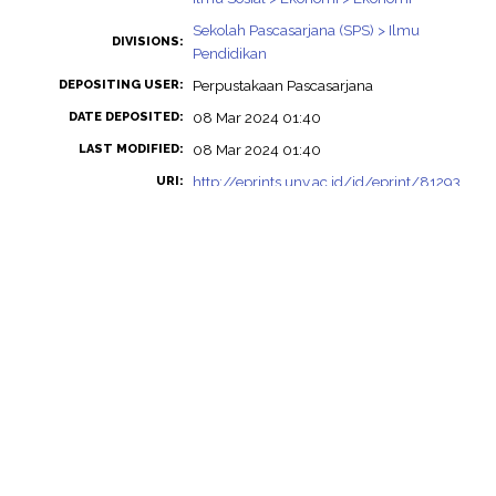
Sekolah Pascasarjana (SPS) > Ilmu
DIVISIONS:
Pendidikan
Perpustakaan Pascasarjana
DEPOSITING USER:
08 Mar 2024 01:40
DATE DEPOSITED:
08 Mar 2024 01:40
LAST MODIFIED:
http://eprints.uny.ac.id/id/eprint/81293
URI:
Actions (login required)
View Item