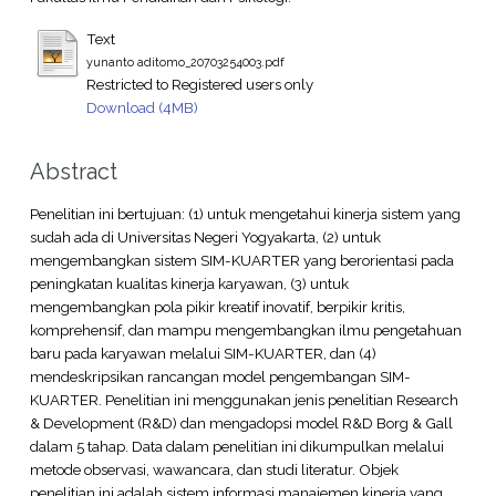
Text
yunanto aditomo_20703254003.pdf
Restricted to Registered users only
Download (4MB)
Abstract
Penelitian ini bertujuan: (1) untuk mengetahui kinerja sistem yang
sudah ada di Universitas Negeri Yogyakarta, (2) untuk
mengembangkan sistem SIM-KUARTER yang berorientasi pada
peningkatan kualitas kinerja karyawan, (3) untuk
mengembangkan pola pikir kreatif inovatif, berpikir kritis,
komprehensif, dan mampu mengembangkan ilmu pengetahuan
baru pada karyawan melalui SIM-KUARTER, dan (4)
mendeskripsikan rancangan model pengembangan SIM-
KUARTER. Penelitian ini menggunakan jenis penelitian Research
& Development (R&D) dan mengadopsi model R&D Borg & Gall
dalam 5 tahap. Data dalam penelitian ini dikumpulkan melalui
metode observasi, wawancara, dan studi literatur. Objek
penelitian ini adalah sistem informasi manajemen kinerja yang