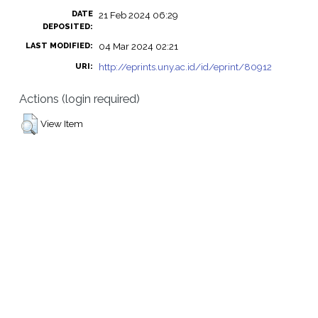
DATE
21 Feb 2024 06:29
DEPOSITED:
04 Mar 2024 02:21
LAST MODIFIED:
http://eprints.uny.ac.id/id/eprint/80912
URI:
Actions (login required)
View Item