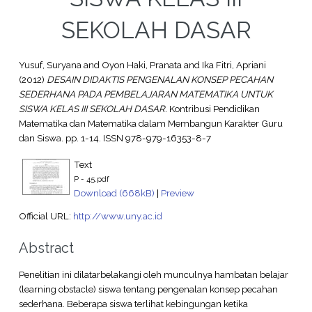
SEKOLAH DASAR
Yusuf, Suryana
and
Oyon Haki, Pranata
and
Ika Fitri, Apriani
(2012)
DESAIN DIDAKTIS PENGENALAN KONSEP PECAHAN
SEDERHANA PADA PEMBELAJARAN MATEMATIKA UNTUK
SISWA KELAS III SEKOLAH DASAR.
Kontribusi Pendidikan
Matematika dan Matematika dalam Membangun Karakter Guru
dan Siswa. pp. 1-14. ISSN 978-979-16353-8-7
Text
P - 45.pdf
Download (668kB)
|
Preview
Official URL:
http://www.uny.ac.id
Abstract
Penelitian ini dilatarbelakangi oleh munculnya hambatan belajar
(learning obstacle) siswa tentang pengenalan konsep pecahan
sederhana. Beberapa siswa terlihat kebingungan ketika