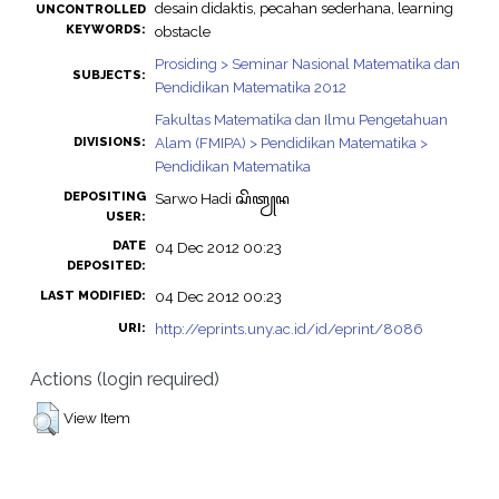
desain didaktis, pecahan sederhana, learning
UNCONTROLLED
KEYWORDS:
obstacle
Prosiding > Seminar Nasional Matematika dan
SUBJECTS:
Pendidikan Matematika 2012
Fakultas Matematika dan Ilmu Pengetahuan
Alam (FMIPA) > Pendidikan Matematika >
DIVISIONS:
Pendidikan Matematika
DEPOSITING
Sarwo Hadi ꦱꦼꦠꦾꦤ
USER:
DATE
04 Dec 2012 00:23
DEPOSITED:
04 Dec 2012 00:23
LAST MODIFIED:
http://eprints.uny.ac.id/id/eprint/8086
URI:
Actions (login required)
View Item