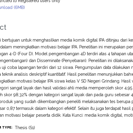
tricted to Registered users only
nload (6MB)
ct
ni bertujuan untuk menghasilkan media komik digital IPA ditinjau dari k
 dalam meningkatkan motivasi belajar IPA. Penelitian ini merupaka
n 4-D (Four D). Model pengembangan 4D terdiri atas 4 tahapan utama 
ngembangan) dan Disseminate (Penyebaran). Penelitian ini dilaksanak
 uji coba lapangan terdiri dari 12 siswa. Pengumpulan data dilakuka
a teknik analisis deskriptif kuantitatif. Hasil penelitian menunjukkan b
gkatkan motivasi belajar IPA siswa kelas V SD Negeri Grindang. Hasil v
gori sangat layak dan hasil validasi ahli media memperoleh skor 4,95 
skor 98,32% dengan kategori sangat layak dan pada guru sebesar 4,
 produk yang sudah dikembangkan peneliti melaksanakan tes berupa pr
r 0,87 termasuk dalam kategori efektif. Selain itu juga terdapat hasil 
 motivasi belajar peserta didik. Kata Kunci: media komik digital, motiv
Thesis (S1)
M TYPE: