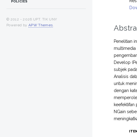
Res
POLICIES
Dow
© 2012 -
2026 UPT. TIK UNY
Powered by
APW Themes
.
Abstra
Penelitian i
multimedia
pengembanga
Develop (Pe
subjek pada
Analisis dat
untuk menin
dengan kate
memperoleh 
keefektifan
NGain sebesa
meningkatkan
ITE