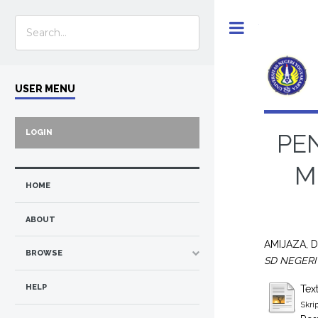
Toggle
USER MENU
LOGIN
PE
M
HOME
ABOUT
AMIJAZA, 
BROWSE
SD NEGER
HELP
Tex
Skri