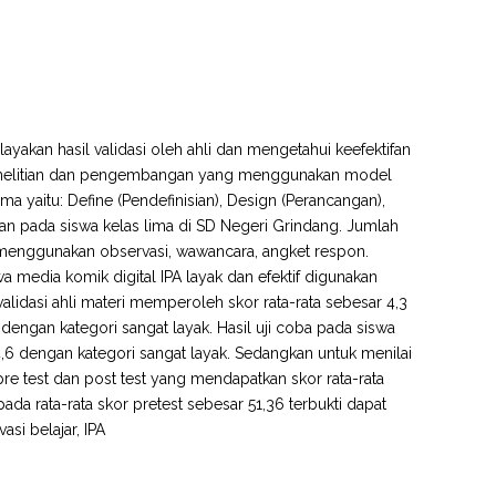
elayakan hasil validasi oleh ahli dan mengetahui keefektifan
n penelitian dan pengembangan yang menggunakan model
yaitu: Define (Pendefinisian), Design (Perancangan),
an pada siswa kelas lima di SD Negeri Grindang. Jumlah
n menggunakan observasi, wawancara, angket respon.
ahwa media komik digital IPA layak dan efektif digunakan
alidasi ahli materi memperoleh skor rata-rata sebesar 4,3
dengan kategori sangat layak. Hasil uji coba pada siswa
6 dengan kategori sangat layak. Sedangkan untuk menilai
e test dan post test yang mendapatkan skor rata-rata
pada rata-rata skor pretest sebesar 51,36 terbukti dapat
asi belajar, IPA