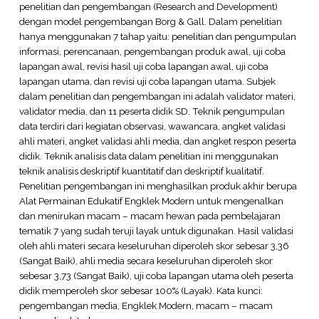
penelitian dan pengembangan (Research and Development)
dengan model pengembangan Borg & Gall. Dalam penelitian
hanya menggunakan 7 tahap yaitu: penelitian dan pengumpulan
informasi, perencanaan, pengembangan produk awal, uji coba
lapangan awal, revisi hasil uji coba lapangan awal, uji coba
lapangan utama, dan revisi uji coba lapangan utama. Subjek
dalam penelitian dan pengembangan ini adalah validator materi,
validator media, dan 11 peserta didik SD. Teknik pengumpulan
data terdiri dari kegiatan observasi, wawancara, angket validasi
ahli materi, angket validasi ahli media, dan angket respon peserta
didik. Teknik analisis data dalam penelitian ini menggunakan
teknik analisis deskriptif kuantitatif dan deskriptif kualitatif.
Penelitian pengembangan ini menghasilkan produk akhir berupa
Alat Permainan Edukatif Engklek Modern untuk mengenalkan
dan menirukan macam – macam hewan pada pembelajaran
tematik 7 yang sudah teruji layak untuk digunakan. Hasil validasi
oleh ahli materi secara keseluruhan diperoleh skor sebesar 3,36
(Sangat Baik), ahli media secara keseluruhan diperoleh skor
sebesar 3,73 (Sangat Baik), uji coba lapangan utama oleh peserta
didik memperoleh skor sebesar 100% (Layak). Kata kunci:
pengembangan media, Engklek Modern, macam – macam