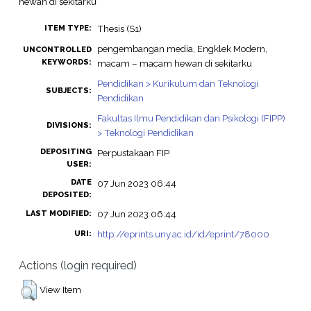
hewan di sekitarku
Thesis (S1)
ITEM TYPE:
pengembangan media, Engklek Modern,
UNCONTROLLED
KEYWORDS:
macam – macam hewan di sekitarku
Pendidikan > Kurikulum dan Teknologi
SUBJECTS:
Pendidikan
Fakultas Ilmu Pendidikan dan Psikologi (FIPP)
DIVISIONS:
> Teknologi Pendidikan
DEPOSITING
Perpustakaan FIP
USER:
DATE
07 Jun 2023 06:44
DEPOSITED:
07 Jun 2023 06:44
LAST MODIFIED:
http://eprints.uny.ac.id/id/eprint/78000
URI:
Actions (login required)
View Item