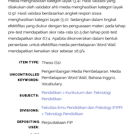
media menghasilkan kategori layak (3,4), Hasil validasi yang
dilakukan oleh validator ahli media menghasilkan kategori layak
(2,9). Hasil validasi berdasarkan angket respon siswa
menghasilkan kategori layak (3,0). Sedangkan dalam tingkat
efektifitas yang diukur dengan tes penguasaan materi, pada tahap
pre-test mendapatkan skor rata-rata 50,5 dan tahap post-test
mendapatkan skor 67,4. Apabila dikonversikan dalam bentuk
persentase, untuk efektifitas media pembelajaran Word Wall
mendapatkan kenaikan skor sebesar 16,9%.
Thesis (S1)
ITEM TYPE:
Pengembangan Media Pembelajaran, Media
UNCONTROLLED
Pembelajaran Word Wall, Bahasa Inggris,
KEYWORDS:
Vocabulary.
Pendidikan > Kurikulum dan Teknologi
SUBJECTS:
Pendidikan
Fakultas Ilmu Pendidikan dan Psikologi (FIPP)
DIVISIONS:
> Teknologi Pendidikan
DEPOSITING
Perpustakaan FIP
USER: