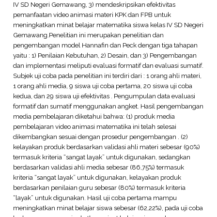
IV SD Negeri Gemawang, 3) mendeskripsikan efektivitas
pemanfaatan video animasi materi KPK dan FPB untuk
meningkatkan minat belajar matematika siswa kelas IV SD Negeri
Gemawang.Penelitian ini merupakan penelitian dan
pengembangan model Hannafin dan Peck dengan tiga tahapan
yaitu : 1) Penilaian Kebutuhan, 2) Desain, dan 3) Pengembangan
dan implementasi meliputi evaluasi formatif dan evaluasi sumatif.
Subjek uji coba pada penelitian ini terdiri dari : 1 orang ahli materi,
1 orang ahli media, 9 siswa uji coba pertama, 20 siswa uji coba
kedua, dan 29 siswa uji efektivitas . Pengumpulan data evaluasi
formatif dan sumatif menggunakan angket. Hasil pengembangan
media pembelajaran diketahui bahwa: (1) produk media
pembelajaran video animasi matematika ini telah selesai
dikembangkan sesuai dengan prosedur pengembangan . (2)
kelayakan produk berdasarkan validasi ahli materi sebesar (90%)
termasuk kriteria “sangat layak” untuk digunakan, sedangkan
berdasarkan validasi ahli media sebesar (86,75%) termasuk
kriteria “sangat layak” untuk digunakan, kelayakan produk
berdasarkan penilaian guru sebesar (80%) termasuk kriteria
“layak” untuk digunakan. Hasil uji coba pertama mampu
meningkatkan minat belajar siswa sebesar (62,22%), pada uji coba