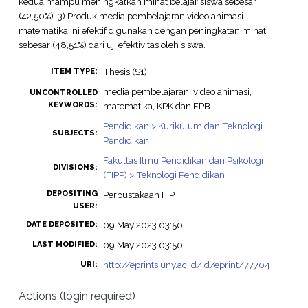
kedua mampu meningkatkan minat belajar siswa sebesar
(42,50%). 3) Produk media pembelajaran video animasi
matematika ini efektif digunakan dengan peningkatan minat
sebesar (48,51%) dari uji efektivitas oleh siswa.
Thesis (S1)
ITEM TYPE:
media pembelajaran, video animasi,
UNCONTROLLED
KEYWORDS:
matematika, KPK dan FPB
Pendidikan > Kurikulum dan Teknologi
SUBJECTS:
Pendidikan
Fakultas Ilmu Pendidikan dan Psikologi
DIVISIONS:
(FIPP) > Teknologi Pendidikan
DEPOSITING
Perpustakaan FIP
USER:
09 May 2023 03:50
DATE DEPOSITED:
09 May 2023 03:50
LAST MODIFIED:
http://eprints.uny.ac.id/id/eprint/77704
URI:
Actions (login required)