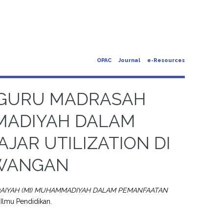
OPAC
Journal
e-Resources
 GURU MADRASAH
MMADIYAH DALAM
AR UTILIZATION DI
WANGAN
AIYAH (MI) MUHAMMADIYAH DALAM PEMANFAATAN
 Ilmu Pendidikan.