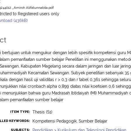
t
5244012 _Amiroh Alifatunnabila.pdf
tricted to Registered users only
nload (436kB)
ct
ini bertujuan untuk mengukur dengan lebih spesifik kompetensi guru
lam pemanfaatan sumber belajar Penelitian ini menggunakan metode desk
awangan, Kabupaten Magelang secara dalam jaringan dan luar jaringa
Muhammadiyah Kecamatan Sawangan. Subyek penelitian sebanyak 35 gur
ala dengan hasil uji validitas r > 0,3 dan r tabel 0,361 sehingga selur
unjukkan nilai cronbach alpha 0,899 diatas nilai koefisien 0,6 sehingga 
 ini menunjukkan bahwa guru Madrasah Ibtidaiyah (MI) Muhammadiyah
dalam pemanfaatan sumber belajar
Thesis (S1)
ITEM TYPE:
Kompetensi Pedagogik, Sumber Belajar
LLED KEYWORDS:
Pendidikan > Kurikulum dan Teknologi Pendidikan
SUBJECTS: