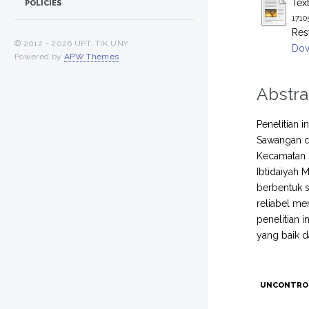
Tex
POLICIES
1710
Res
© 2012 -
2026 UPT. TIK UNY
Dow
Powered by
APW Themes
.
Abstra
Penelitian 
Sawangan da
Kecamatan S
Ibtidaiyah 
berbentuk sk
reliabel men
penelitian
yang baik 
UNCONTRO