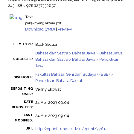
243. ISBN 9786237332657
Text
pak3~layang aksara.pdf
Download (7MB)
|
Preview
Book Section
ITEM TYPE:
Bahasa dan Sastra > Bahasa Jawa > Bahasa Jawa
Bahasa dan Sastra > Bahasa Jawa > Pendidikan
SUBJECTS:
Jawa
Fakultas Bahasa, Seni dan Budaya (FBSB) >
DIVISIONS:
Pendidikan Bahasa Daerah
DEPOSITING
Venny Ekowati
USER:
DATE
24 Apr 2023 09:04
DEPOSITED:
LAST
24 Apr 2023 09:04
MODIFIED:
http://eprints.uny.ac.id/id/eprint/77612
URI: