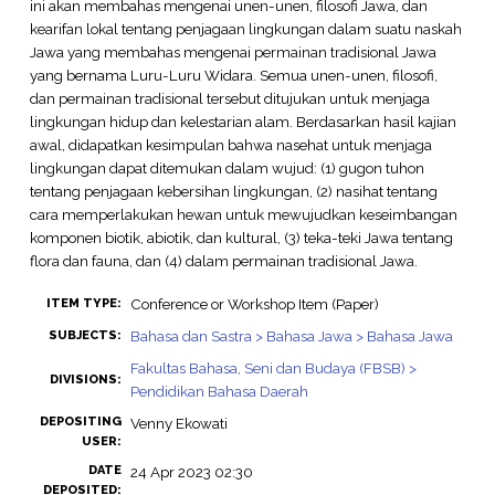
ini akan membahas mengenai unen-unen, filosofi Jawa, dan
kearifan lokal tentang penjagaan lingkungan dalam suatu naskah
Jawa yang membahas mengenai permainan tradisional Jawa
yang bernama Luru-Luru Widara. Semua unen-unen, filosofi,
dan permainan tradisional tersebut ditujukan untuk menjaga
lingkungan hidup dan kelestarian alam. Berdasarkan hasil kajian
awal, didapatkan kesimpulan bahwa nasehat untuk menjaga
lingkungan dapat ditemukan dalam wujud: (1) gugon tuhon
tentang penjagaan kebersihan lingkungan, (2) nasihat tentang
cara memperlakukan hewan untuk mewujudkan keseimbangan
komponen biotik, abiotik, dan kultural, (3) teka-teki Jawa tentang
flora dan fauna, dan (4) dalam permainan tradisional Jawa.
Conference or Workshop Item (Paper)
ITEM TYPE:
Bahasa dan Sastra > Bahasa Jawa > Bahasa Jawa
SUBJECTS:
Fakultas Bahasa, Seni dan Budaya (FBSB) >
DIVISIONS:
Pendidikan Bahasa Daerah
DEPOSITING
Venny Ekowati
USER:
DATE
24 Apr 2023 02:30
DEPOSITED: