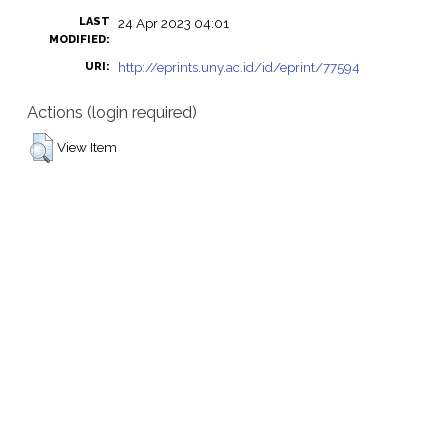
LAST
24 Apr 2023 04:01
MODIFIED:
http://eprints.uny.ac.id/id/eprint/77594
URI:
Actions (login required)
View Item