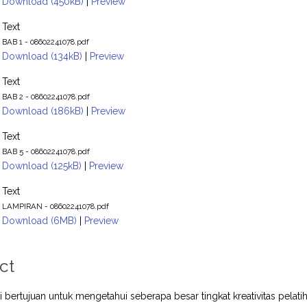
Download (450kB)
|
Preview
Text
BAB 1 - 08602241078.pdf
Download (134kB)
|
Preview
Text
BAB 2 - 08602241078.pdf
Download (186kB)
|
Preview
Text
BAB 5 - 08602241078.pdf
Download (125kB)
|
Preview
Text
LAMPIRAN - 08602241078.pdf
Download (6MB)
|
Preview
ct
ini bertujuan untuk mengetahui seberapa besar tingkat kreativitas pela