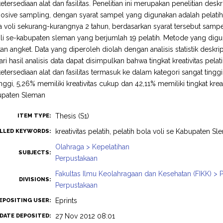
tersediaan alat dan fasilitas. Penelitian ini merupakan penelitian desk
posive sampling, dengan syarat sampel yang digunakan adalah pelat
a voli sekurang-kurangnya 2 tahun, berdasarkan syarat tersebut sampel
li se-kabupaten sleman yang berjumlah 19 pelatih. Metode yang dig
 angket. Data yang diperoleh diolah dengan analisis statistik deskri
ari hasil analisis data dapat disimpulkan bahwa tingkat kreativitas pel
etersediaan alat dan fasilitas termasuk ke dalam kategori sangat ting
tinggi, 5,26% memiliki kreativitas cukup dan 42,11% memiliki tingkat kreat
bupaten Sleman
Thesis (S1)
ITEM TYPE:
kreativitas pelatih, pelatih bola voli se Kabupaten S
LLED KEYWORDS:
Olahraga > Kepelatihan
SUBJECTS:
Perpustakaan
Fakultas Ilmu Keolahragaan dan Kesehatan (FIKK) > 
DIVISIONS:
Perpustakaan
Eprints
EPOSITING USER:
27 Nov 2012 08:01
DATE DEPOSITED: