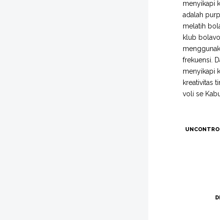
menyikapi ke
adalah pur
melatih bol
klub bolavo
menggunakan
frekuensi. D
menyikapi k
kreativitas 
voli se Ka
UNCONTRO
D