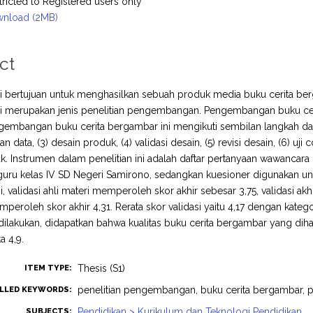
tricted to Registered users only
nload (2MB)
ct
ini bertujuan untuk menghasilkan sebuah produk media buku cerita be
 ini merupakan jenis penelitian pengembangan. Pengembangan buku c
embangan buku cerita bergambar ini mengikuti sembilan langkah dari 
data, (3) desain produk, (4) validasi desain, (5) revisi desain, (6) uji 
uk. Instrumen dalam penelitian ini adalah daftar pertanyaan wawancar
uru kelas IV SD Negeri Samirono, sedangkan kuesioner digunakan untu
si, validasi ahli materi memperoleh skor akhir sebesar 3,75, validasi a
peroleh skor akhir 4,31. Rerata skor validasi yaitu 4,17 dengan kategori
ilakukan, didapatkan bahwa kualitas buku cerita bergambar yang diha
a 4,9.
Thesis (S1)
ITEM TYPE:
penelitian pengembangan, buku cerita bergambar, p
LLED KEYWORDS:
Pendidikan > Kurikulum dan Teknologi Pendidikan
SUBJECTS: