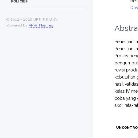
Res
POLICIES
Dow
© 2012 -
2026 UPT. TIK UNY
Powered by
APW Themes
.
Abstra
Penelitian 
Penelitian
Proses peng
pengumpulan 
revisi prod
kebutuhan g
hasil valida
kelas IV mem
coba yang d
skor rata-rat
UNCONTRO