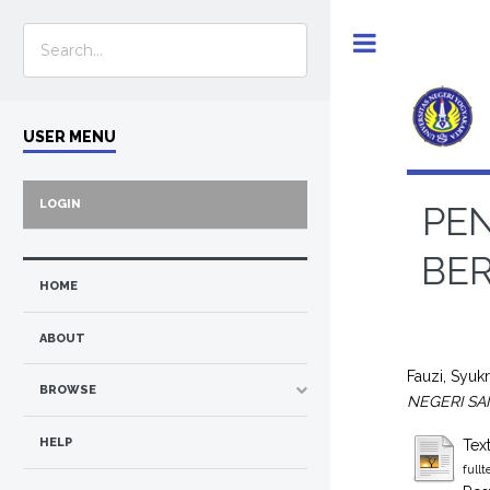
Toggle
USER MENU
LOGIN
PE
BER
HOME
ABOUT
Fauzi, Syuk
BROWSE
NEGERI SA
HELP
Tex
full