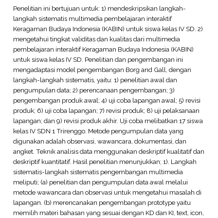
Penelitian ini bertujuan untuk: 1) mendeskripsikan langkah-
langkah sistematis multimedia pembelajaran interaktif
Keragaman Budaya Indonesia (KABIN) untuk siswa kelas IV SD. 2)
mengetahui tingkat validitas dan kualitas dari multimedia
pembelajaran interaktif Keragaman Budaya Indonesia (KABIN)
untuk siswa kelas IV SD. Penelitian dan pengembangan ini
mengadaptasi model pengembangan Borg and Gall, dengan
langkah-langkah sistematis, yaitu: 1) penelitian awal dan
pengumpulan data; 2) perencanaan pengembangan; 3)
pengembangan produk awal; 4) uji coba lapangan awal; 5) revisi
produk; 6) uji coba lapangan; 7) revisi produk; 8) uji pelaksanaan
lapangan; dan 9) revisi produk akhir. Uji coba melibatkan 17 siswa
kelas IV SDN 1 Trirenggo. Metode pengumpulan data yang
digunakan adalah observasi, wawancara, dokumentasi, dan
angket. Teknik analisis data menggunakan deskriptif kualitatif dan
deskriptif kuantitatif. Hasil penelitian menunjukkan; 1). Langkah
sistematis-langkah sistematis pengembangan multimedia
meliputi; (a) penelitian dan pengumpulan data awal melalui
metode wawancara dan observasi untuk mengetahui masalah di
lapangan. (b) merencanakan pengembangan prototype yaitu
memilih materi bahasan yang sesuai dengan KD dan KI, text, icon,