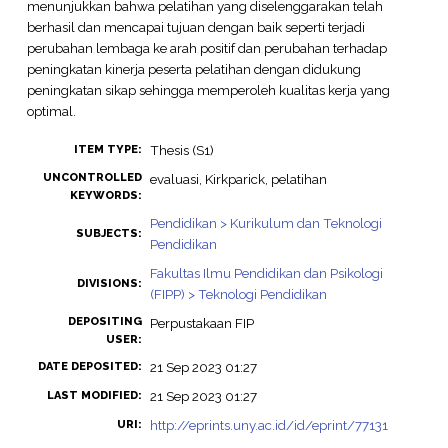
menunjukkan bahwa pelatihan yang diselenggarakan telah
berhasil dan mencapai tujuan dengan baik seperti terjadi
perubahan lembaga ke arah positif dan perubahan terhadap
peningkatan kinerja peserta pelatihan dengan didukung
peningkatan sikap sehingga memperoleh kualitas kerja yang
optimal.
Thesis (S1)
ITEM TYPE:
UNCONTROLLED
evaluasi, Kirkparick, pelatihan
KEYWORDS:
Pendidikan > Kurikulum dan Teknologi
SUBJECTS:
Pendidikan
Fakultas Ilmu Pendidikan dan Psikologi
DIVISIONS:
(FIPP) > Teknologi Pendidikan
DEPOSITING
Perpustakaan FIP
USER:
21 Sep 2023 01:27
DATE DEPOSITED:
21 Sep 2023 01:27
LAST MODIFIED:
http://eprints.uny.ac.id/id/eprint/77131
URI: