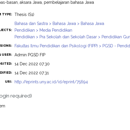
 bas-basan, aksara Jawa, pembelajaran bahasa Jawa
Thesis (S1)
M TYPE:
Bahasa dan Sastra > Bahasa Jawa > Bahasa Jawa
Pendidikan > Media Pendidikan
JECTS:
Pendidikan > Pra Sekolah dan Sekolah Dasar > Pendidikan Gu
Fakultas Ilmu Pendidikan dan Psikologi (FIPP) > PGSD - Pendi
ISIONS:
Admin PGSD FIP
G USER:
14 Dec 2022 07:30
OSITED:
14 Dec 2022 07:31
DIFIED:
http://eprints.uny.ac.id/id/eprint/75694
URI:
login required)
tem