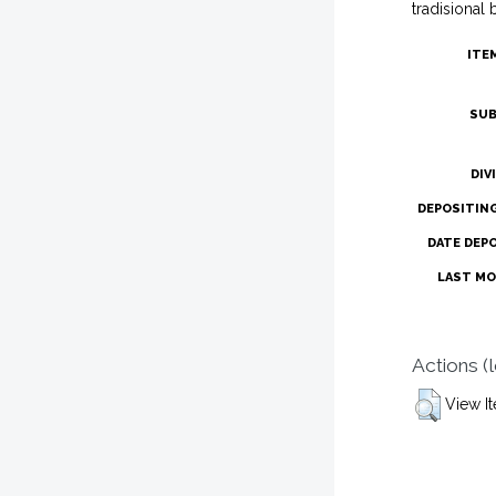
tradisional
ITE
SUB
DIV
DEPOSITIN
DATE DEP
LAST MO
Actions (
View I