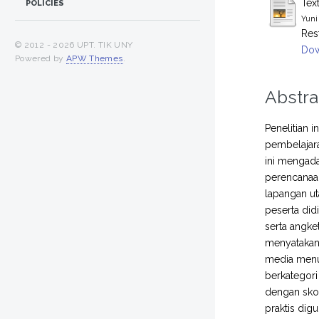
Tex
POLICIES
Yuni
Res
© 2012 -
2026 UPT. TIK UNY
Dow
Powered by
APW Themes
.
Abstra
Penelitian 
pembelajara
ini mengada
perencanaan
lapangan ut
peserta did
serta angket
menyatakan 
media menun
berkategori
dengan skor
praktis di