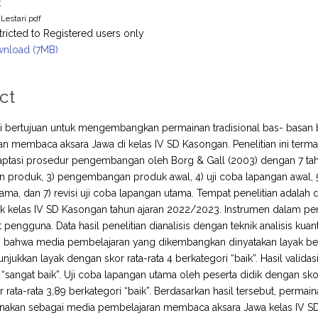
t
 Lestari.pdf
tricted to Registered users only
nload (7MB)
ct
ini bertujuan untuk mengembangkan permainan tradisional bas- basan
n membaca aksara Jawa di kelas IV SD Kasongan. Penelitian ini term
ptasi prosedur pengembangan oleh Borg & Gall (2003) dengan 7 tahap
 produk, 3) pengembangan produk awal, 4) uji coba lapangan awal, 5) 
ama, dan 7) revisi uji coba lapangan utama. Tempat penelitian adalah d
ik kelas IV SD Kasongan tahun ajaran 2022/2023. Instrumen dalam peneli
 pengguna. Data hasil penelitian dianalisis dengan teknik analisis kuantit
bahwa media pembelajaran yang dikembangkan dinyatakan layak berdas
jukkan layak dengan skor rata-rata 4 berkategori “baik”. Hasil validas
 “sangat baik”. Uji coba lapangan utama oleh peserta didik dengan skor
 rata-rata 3,89 berkategori “baik”. Berdasarkan hasil tersebut, perma
gunakan sebagai media pembelajaran membaca aksara Jawa kelas IV S