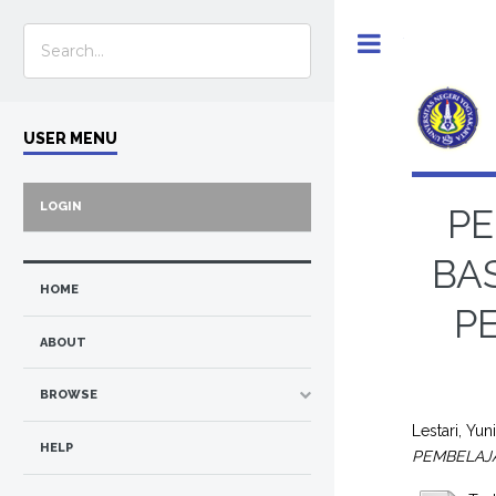
Toggle
USER MENU
LOGIN
PE
BA
HOME
P
ABOUT
BROWSE
Lestari, Yun
HELP
PEMBELAJA