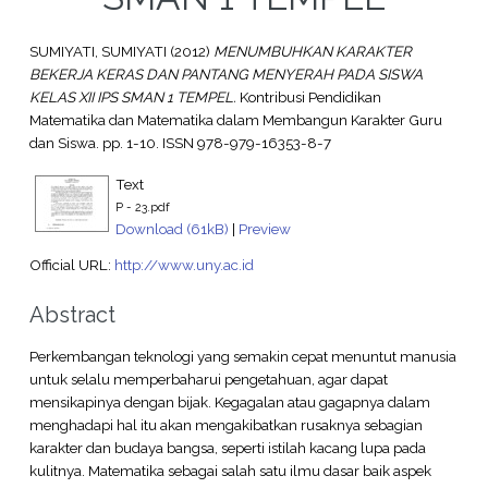
SUMIYATI, SUMIYATI
(2012)
MENUMBUHKAN KARAKTER
BEKERJA KERAS DAN PANTANG MENYERAH PADA SISWA
KELAS XII IPS SMAN 1 TEMPEL.
Kontribusi Pendidikan
Matematika dan Matematika dalam Membangun Karakter Guru
dan Siswa. pp. 1-10. ISSN 978-979-16353-8-7
Text
P - 23.pdf
Download (61kB)
|
Preview
Official URL:
http://www.uny.ac.id
Abstract
Perkembangan teknologi yang semakin cepat menuntut manusia
untuk selalu memperbaharui pengetahuan, agar dapat
mensikapinya dengan bijak. Kegagalan atau gagapnya dalam
menghadapi hal itu akan mengakibatkan rusaknya sebagian
karakter dan budaya bangsa, seperti istilah kacang lupa pada
kulitnya. Matematika sebagai salah satu ilmu dasar baik aspek