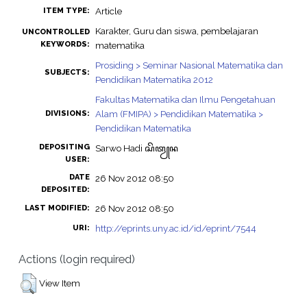
Article
ITEM TYPE:
Karakter, Guru dan siswa, pembelajaran
UNCONTROLLED
KEYWORDS:
matematika
Prosiding > Seminar Nasional Matematika dan
SUBJECTS:
Pendidikan Matematika 2012
Fakultas Matematika dan Ilmu Pengetahuan
Alam (FMIPA) > Pendidikan Matematika >
DIVISIONS:
Pendidikan Matematika
DEPOSITING
Sarwo Hadi ꦱꦼꦠꦾꦤ
USER:
DATE
26 Nov 2012 08:50
DEPOSITED:
26 Nov 2012 08:50
LAST MODIFIED:
http://eprints.uny.ac.id/id/eprint/7544
URI:
Actions (login required)
View Item