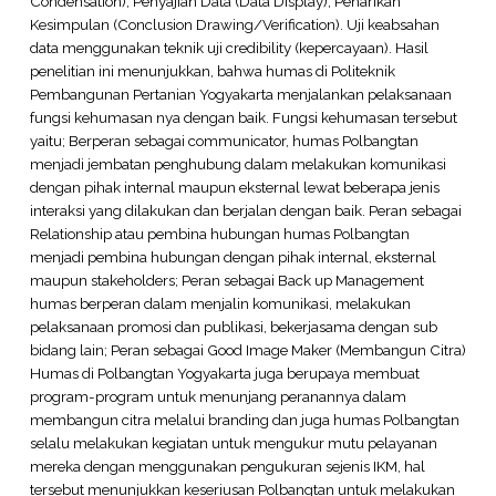
Condensation), Penyajian Data (Data Display), Penarikan
Kesimpulan (Conclusion Drawing/Verification). Uji keabsahan
data menggunakan teknik uji credibility (kepercayaan). Hasil
penelitian ini menunjukkan, bahwa humas di Politeknik
Pembangunan Pertanian Yogyakarta menjalankan pelaksanaan
fungsi kehumasan nya dengan baik. Fungsi kehumasan tersebut
yaitu; Berperan sebagai communicator, humas Polbangtan
menjadi jembatan penghubung dalam melakukan komunikasi
dengan pihak internal maupun eksternal lewat beberapa jenis
interaksi yang dilakukan dan berjalan dengan baik. Peran sebagai
Relationship atau pembina hubungan humas Polbangtan
menjadi pembina hubungan dengan pihak internal, eksternal
maupun stakeholders; Peran sebagai Back up Management
humas berperan dalam menjalin komunikasi, melakukan
pelaksanaan promosi dan publikasi, bekerjasama dengan sub
bidang lain; Peran sebagai Good Image Maker (Membangun Citra)
Humas di Polbangtan Yogyakarta juga berupaya membuat
program-program untuk menunjang peranannya dalam
membangun citra melalui branding dan juga humas Polbangtan
selalu melakukan kegiatan untuk mengukur mutu pelayanan
mereka dengan menggunakan pengukuran sejenis IKM, hal
tersebut menunjukkan keseriusan Polbangtan untuk melakukan