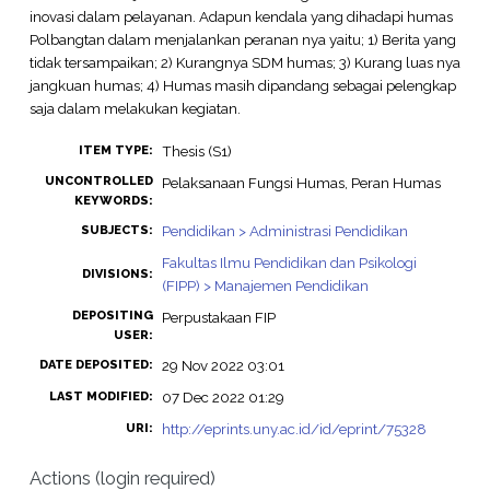
inovasi dalam pelayanan. Adapun kendala yang dihadapi humas
Polbangtan dalam menjalankan peranan nya yaitu; 1) Berita yang
tidak tersampaikan; 2) Kurangnya SDM humas; 3) Kurang luas nya
jangkuan humas; 4) Humas masih dipandang sebagai pelengkap
saja dalam melakukan kegiatan.
Thesis (S1)
ITEM TYPE:
UNCONTROLLED
Pelaksanaan Fungsi Humas, Peran Humas
KEYWORDS:
Pendidikan > Administrasi Pendidikan
SUBJECTS:
Fakultas Ilmu Pendidikan dan Psikologi
DIVISIONS:
(FIPP) > Manajemen Pendidikan
DEPOSITING
Perpustakaan FIP
USER:
29 Nov 2022 03:01
DATE DEPOSITED:
07 Dec 2022 01:29
LAST MODIFIED:
http://eprints.uny.ac.id/id/eprint/75328
URI:
Actions (login required)