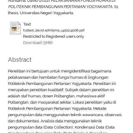
Adhitama, David
(2022)
PELAKSANAAN FUNGSI HUMAS DI
POLITEKNIK PEMBANGUNAN PERTANIAN YOGYAKARTA.
S1
thesis, Universitas Negeri Yogyakarta.
Text
fulltext_david adhitama_14101241006.pdf
Restricted to Registered users only
Download (3MB)
Abstract
Penelitian ini bertujuan untuk mengidentifikasi bagaimana
pelaksanaan dan hambatan fungsi humas di lingkungan
Politeknik Pembangunan Pertanian Yogyakarta. Penelitian ini
merupakan penelitian kualitatif. Subyek dalam penelitian ini
adalah staf humas, dosen Polbangtan, mahasiswa aktif
Polbangtan, dan masyarakat sekitar. Lokasi penelitian yaitu di
Politeknik Pembangunan Pertanian Yogyakarta. Metode
pengumpulan data menggunakan teknik wawancara, observasi,
dan dokumentasi. Analisis data menggunakan teknik
pengumpulan data (Data Collection), Kondensasi Data (Data