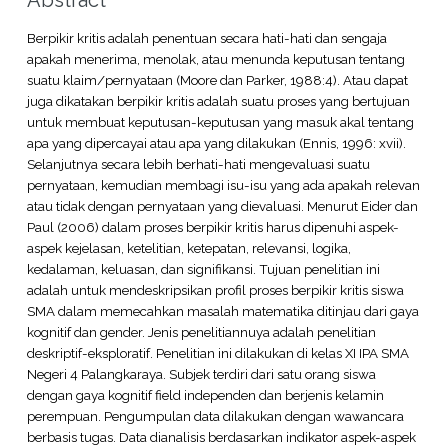
Berpikir kritis adalah penentuan secara hati-hati dan sengaja
apakah menerima, menolak, atau menunda keputusan tentang
suatu klaim/pernyataan (Moore dan Parker, 1988:4). Atau dapat
juga dikatakan berpikir kritis adalah suatu proses yang bertujuan
untuk membuat keputusan-keputusan yang masuk akal tentang
apa yang dipercayai atau apa yang dilakukan (Ennis, 1996: xvii).
Selanjutnya secara lebih berhati-hati mengevaluasi suatu
pernyataan, kemudian membagi isu-isu yang ada apakah relevan
atau tidak dengan pernyataan yang dievaluasi. Menurut Eider dan
Paul (2006) dalam proses berpikir kritis harus dipenuhi aspek-
aspek kejelasan, ketelitian, ketepatan, relevansi, logika,
kedalaman, keluasan, dan signifikansi. Tujuan penelitian ini
adalah untuk mendeskripsikan profil proses berpikir kritis siswa
SMA dalam memecahkan masalah matematika ditinjau dari gaya
kognitif dan gender. Jenis penelitiannuya adalah penelitian
deskriptif-eksploratif. Penelitian ini dilakukan di kelas XI IPA SMA
Negeri 4 Palangkaraya. Subjek terdiri dari satu orang siswa
dengan gaya kognitif field independen dan berjenis kelamin
perempuan. Pengumpulan data dilakukan dengan wawancara
berbasis tugas. Data dianalisis berdasarkan indikator aspek-aspek