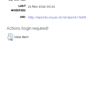
LAST
21 Nov 2012 00:21
MODIFIED:
http://eprints.uny.ac.id/id/eprint/7468
URI:
Actions (login required)
View Item