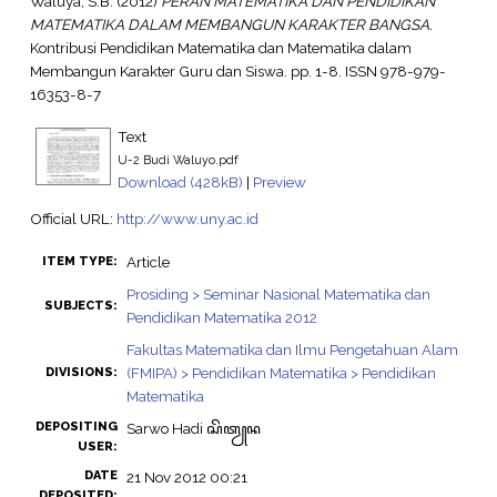
Waluya, S.B.
(2012)
PERAN MATEMATIKA DAN PENDIDIKAN
MATEMATIKA DALAM MEMBANGUN KARAKTER BANGSA.
Kontribusi Pendidikan Matematika dan Matematika dalam
Membangun Karakter Guru dan Siswa. pp. 1-8. ISSN 978-979-
16353-8-7
Text
U-2 Budi Waluyo.pdf
Download (428kB)
|
Preview
Official URL:
http://www.uny.ac.id
Article
ITEM TYPE:
Prosiding > Seminar Nasional Matematika dan
SUBJECTS:
Pendidikan Matematika 2012
Fakultas Matematika dan Ilmu Pengetahuan Alam
(FMIPA) > Pendidikan Matematika > Pendidikan
DIVISIONS:
Matematika
DEPOSITING
Sarwo Hadi ꦱꦼꦠꦾꦤ
USER:
DATE
21 Nov 2012 00:21
DEPOSITED: