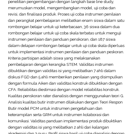
penelitian pengembangan dengan langkah base line study,
merumuskan model, mengembangkan model, uji coba dan
revisi, dan finalisasi produk. Proses uji coba instrumen penilaian
dan perangkat pembelajaran melibatkan enam siswa dalam satu
rombongan belajar untuk uji keterbacaan, 36 siswa dalam dua
rombongan belajar untuk uji coba skala terbatas untuk menguji
instrumen penilaian dan panduan penskoran, dan 187 siswa
dalam delapan rombongan belajar untuk uji coba skala diperluas
untuk implementasi instrumen penilaian dan panduan peskoran.
Kriteria partisipan adalah siswa yang melaksanakan
pembelajaran dengan kerangka STEM. Validitas instrumen
dibuktikan dengan validitas isi yang melibatkan 7 ahli dalam
diskusi FGD dan 5 ahli memberikan penilaian yang disimpulkan
dengan formula Aiken dan validitas konstruk dibuktikan dengan
CFA. Reliabilitas diestimasi dengan model reliabilitas konstruk.
Kualitas penskoran rater dianalisis dengan menggunakan teori G.
Analisis kualitas butir instrumen dilakukan dengan Teori Respon
Butir model PCM untuk instrumen pengetahuan dan
keterampilan serta GRM untuk instrumen kolaborasi dan
komunikasi. Validitas panduan implementasi produk dibuktikan
dengan validitas isi yang melibatkan 2 ahli dari kalangan
akademisi dan 3 guru. Profil siswa hasil uji coba dianalisis dengan