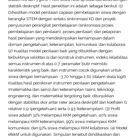
statistik deskriptif. Hasil penelitian ini adalah sebagai berikut. (1)
Dihasilkan model penilaian capaian pembelajaran siswa dengan
kerangka STEM dengan sintaks sinkronisasi KD dan proyek,
penyusunan perangkat pembelajaran (sinkronisasi proses
pembelajaran dan penilaian), proses penilaian, dan pelaporan
hasil penilaian yang mendeskripsikan kemampuan dalam
domain pengetahuan, keterampilan, komunikasi, dan kolaborasi.
(2) Kualitas model penilaian baik yang dibuktikan dengan
terbuktinya validitas isi dan konstruk instrumen, indeks reliabilitas
semua instrumen di atas 0,7, peramater butir memiliki
karakteristik yang baik, dan instrumen cocok digunakan untuk
siswa dengan kemampuan -3,70 hingga 2,62 (dalam skala logit).
Kualitas hasil penskoran instrumen penilaian pengetahuan
(matematika dan sains) dan keterampilan (sains, teknologi,
engineering, dan matematika) tergolong baik, ditunjukkan
dengan stabilitas skor antar rater secara deskriptif dan koefisien G
relative 0,9 (pengetahuan) serta 0,93 (keterampilan). (3) Profil
siswa adalah 32% melampaui KKM pengetahuan, 40% siswa
melampaui KKM keterampilan, 99% siswa melampaui KKM
komunikasi, dan 97% siswa melampaui KKM kolaborasi. (4) Model
efektif untuk digunakan. Simpulan tersebut diindikasikan dari