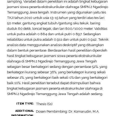
sampling. Variabel dalam penelitian ini adalah tingkat kebugaran
jasmani siswa peserta ekstrakurikuler olahraga SMPN 2 Ngadirejo
Temanggung Jawa tengah. Instrumen yang digunakan yaitu tes
TKJI tahun 2010 untuk usia 13-15 tahun yang terdiri atas tes lari
50 meter, gantung angkat tubuh/gantung siku tekuk, baring
duduk 60 detik, loncat tegak, dan lari 800/1000 meter. Validitas
untuk putra adalah 0.884 dan untuk putri 0.897. Sedangkan
reliabilitas untuk putra adalah 0.911 dan untuk putri 0.942. Teknik
analisis data menggunakan analisis deskriptif yang dituangkan
dalam bentuk persentase. Berdasarkan hasil penelitian diperoleh
hasil tingkat kebugaran jasmani siswa peserta ekstrakurikuler
olahraga di SMPN 2 Ngadirejo Temanggung Jawa Tengah
sebagian besar berkategori sedang dengan persentase 52%, yang
berkategori kurang sebesar 36%, yang berkategori kurang sekali
sebesar 2%, yang berkategori baik sekali 0% dan yang berkategori
baik 10%. Hasil penelitian tersebut dapat disimpulkan bahwa
tingkat kebugaran jasmani peserta ekstrakurikuler olahraga di
SMPN 2 Ngadirejo Temanggung Jawa Tengah adalah sedang.
Thesis (S1)
ITEM TYPE:
ADDITIONAL
Dosen Pembimbing: Dr. Komarudin, M.A.
INFORMATION: