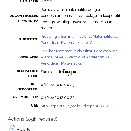
Article
ITEM TYPE:
Pembelajaran matematika dengan
pendekatan realistik, pembelajaran kooperatif
UNCONTROLLED
KEYWORDS:
tipe Jigsaw, sikap siswa dan kemampuan
matematika
Prosiding > Seminar Nasional Matematika dan
SUBJECTS:
Pendidikan Matematika 2006
Fakultas Matematika dan Ilmu Pengetahuan
Alam (FMIPA) > Pendidikan Matematika >
DIVISIONS:
Pendidikan Matematika
DEPOSITING
Sarwo Hadi ꦱꦼꦠꦾꦤ
USER:
DATE
06 Nov 2012 00:25
DEPOSITED:
06 Nov 2012 00:25
LAST MODIFIED:
http://eprints.uny.ac.id/id/eprint/7240
URI:
Actions (login required)
View Item