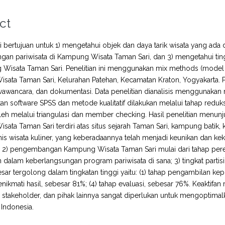
ct
ini bertujuan untuk 1) mengetahui objek dan daya tarik wisata yang ad
an pariwisata di Kampung Wisata Taman Sari, dan 3) mengetahui ting
Wisata Taman Sari. Penelitian ini menggunakan mix methods (model seq
sata Taman Sari, Kelurahan Patehan, Kecamatan Kraton, Yogyakarta.
wawancara, dan dokumentasi. Data penelitian dianalisis menggunakan m
 software SPSS dan metode kualitatif dilakukan melalui tahap reduks
leh melalui triangulasi dan member checking. Hasil penelitian menunj
ata Taman Sari terdiri atas situs sejarah Taman Sari, kampung batik,
nis wisata kuliner, yang keberadaannya telah menjadi keunikan dan k
; 2) pengembangan Kampung Wisata Taman Sari mulai dari tahap peren
dalam keberlangsungan program pariwisata di sana; 3) tingkat partis
sar tergolong dalam tingkatan tinggi yaitu: (1) tahap pengambilan kep
enikmati hasil, sebesar 81%; (4) tahap evaluasi, sebesar 76%. Keaktifa
 stakeholder, dan pihak lainnya sangat diperlukan untuk mengoptima
 Indonesia.