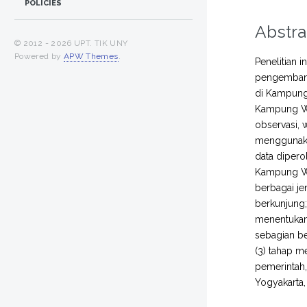
POLICIES
Abstra
© 2012 -
2026 UPT. TIK UNY
Powered by
APW Themes
.
Penelitian 
pengembang
di Kampung 
Kampung Wi
observasi, 
menggunakan
data dipero
Kampung Wis
berbagai je
berkunjung
menentukan 
sebagian be
(3) tahap m
pemerintah,
Yogyakarta,