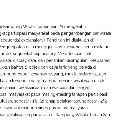
a di Kampung Wisata Taman Sari, 2) mengetahui
kat partisipasi masyarakat pada pengembangan pariwisata
uential explanatory). Penelitian ini dilakukan di
 Pengumpulan data menggunakan kuesioner, serta melalui
odel sequential explanatory. Metode kuantitatif
i data, display data, dan penarikan kesimpulan. Keabsahan
ukkan bahwa 1) objek dan daya tarik yang berada di
 kampung cyber, kesenian wayang, musik tradisional, dan
ekhasan tersendiri yang mampu menarik wisatawan untuk
canaan, pelaksanaan, dan evaluasi dan sangat
ipasi masyarakat pada masing-masing tahapan partisipasi
utusan, sebesar 51%; (2) tahap pelaksanaan, sebesar 52%;
n masyarakat maupun sinergitas antara masyarakat,
lkan pelaksanaan pariwisata di Kampung Wisata Taman Sari,