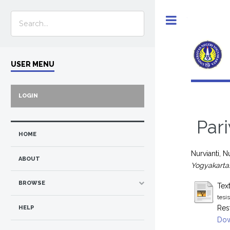
Toggle
USER MENU
LOGIN
Par
HOME
Nurvianti, N
ABOUT
Yogyakarta
BROWSE
Tex
tesi
Res
HELP
Dow