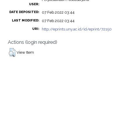
USER:
07 Feb 2022 03:44
DATE DEPOSITED:
07 Feb 2022 03:44
LAST MODIFIED:
http://eprints.uny.ac.id/id/eprint/72150
URI:
Actions (login required)
View Item