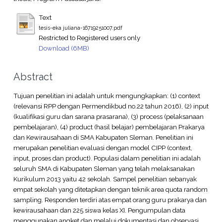
Text
tesis-eka juliana-16719251007.pdf
Restricted to Registered users only
Download (6MB)
Abstract
Tujuan penelitian ini adalah untuk mengungkapkan: (1) context
(relevansi RPP dengan Permendikbud no.22 tahun 2016), (2) input
(kualifikasi guru dan sarana prasarana), (3) process (pelaksanaan
pembelajaran), (4) product (hasil belajar) pembelajaran Prakarya
dan Kewirausahaan di SMA Kabupaten Sleman. Penelitian ini
merupakan penelitian evaluasi dengan model CIPP (context,
input, proses dan product). Populasi dalam penelitian ini adalah
seluruh SMA di Kabupaten Sleman yang telah melaksanakan
Kurikulum 2013 yaitu 42 sekolah. Sampel penelitian sebanyak
empat sekolah yang ditetapkan dengan teknik area quota random
sampling. Responden terdiri atas empat orang guru prakarya dan
kewirausahaan dan 225 siswa kelas XI. Pengumpulan data
menggunakan angket dan melalui dokumentasi dan observasi.