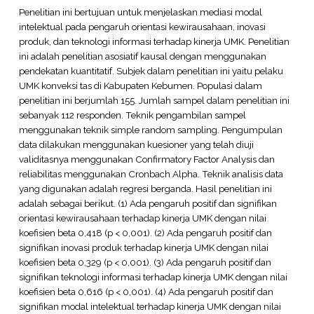
Penelitian ini bertujuan untuk menjelaskan mediasi modal
intelektual pada pengaruh orientasi kewirausahaan, inovasi
produk, dan teknologi informasi terhadap kinerja UMK. Penelitian
ini adalah penelitian asosiatif kausal dengan menggunakan
pendekatan kuantitatif. Subjek dalam penelitian ini yaitu pelaku
UMK konveksi tas di Kabupaten Kebumen. Populasi dalam
penelitian ini berjumlah 155. Jumlah sampel dalam penelitian ini
sebanyak 112 responden. Teknik pengambilan sampel
menggunakan teknik simple random sampling. Pengumpulan
data dilakukan menggunakan kuesioner yang telah diuji
validitasnya menggunakan Confirmatory Factor Analysis dan
reliabilitas menggunakan Cronbach Alpha. Teknik analisis data
yang digunakan adalah regresi berganda. Hasil penelitian ini
adalah sebagai berikut. (1) Ada pengaruh positif dan signifikan
orientasi kewirausahaan terhadap kinerja UMK dengan nilai
koefisien beta 0,418 (p < 0,001). (2) Ada pengaruh positif dan
signifikan inovasi produk terhadap kinerja UMK dengan nilai
koefisien beta 0,329 (p < 0,001). (3) Ada pengaruh positif dan
signifikan teknologi informasi terhadap kinerja UMK dengan nilai
koefisien beta 0,616 (p < 0,001). (4) Ada pengaruh positif dan
signifikan modal intelektual terhadap kinerja UMK dengan nilai